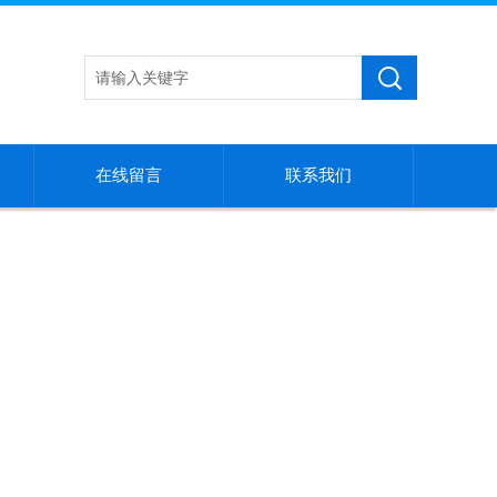
在线留言
联系我们