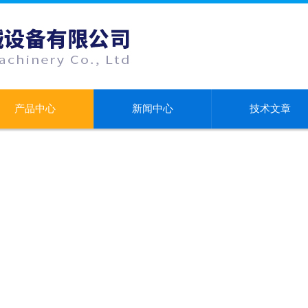
产品中心
新闻中心
技术文章