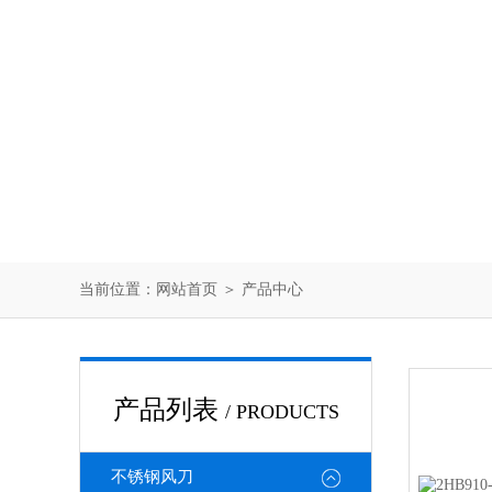
当前位置：
网站首页
＞
产品中心
产品列表
/ PRODUCTS
不锈钢风刀