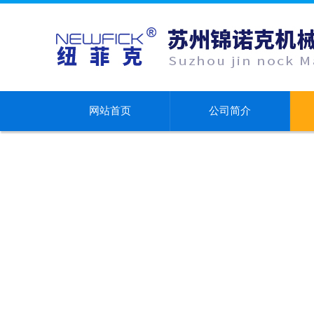
网站首页
公司简介