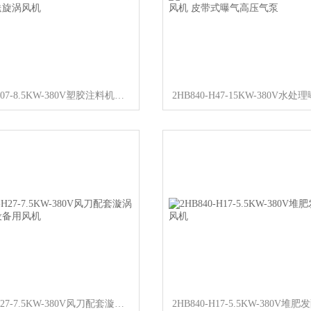
2HB910-H07-8.5KW-380V塑胶注料机专用高压输送旋涡风机
2HB840-H27-7.5KW-380V风刀配套漩涡风机清洗设备用风机