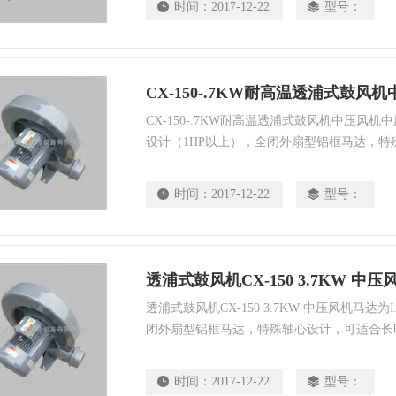
时间：
2017-12-22
型号：
CX-150-.7KW耐高温透浦式鼓风
CX-150-.7KW耐高温透浦式鼓风机中压风机中
设计（1HP以上），全闭外扇型铝框马达，
使用，特殊叶片设计，寿命长，特殊风量调节
操作容易。
时间：
2017-12-22
型号：
透浦式鼓风机CX-150 3.7KW 中压
透浦式鼓风机CX-150 3.7KW 中压风机马达为I
闭外扇型铝框马达，特殊轴心设计，可适合长
寿命长，特殊风量调节风门，风量控制稳定性
时间：
2017-12-22
型号：