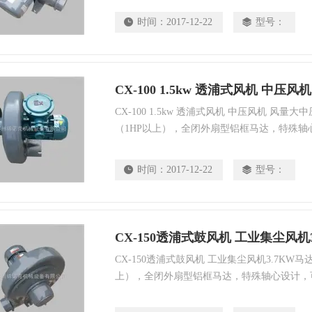
时间：
2017-12-22
型号：
CX-100 1.5kw 透浦式风机 中压风
CX-100 1.5kw 透浦式风机 中压风机 风量大
（1HP以上），全闭外扇型铝框马达，特殊轴
用，特殊叶片设计，寿命长，特殊风量调节风
作容易。
时间：
2017-12-22
型号：
CX-150透浦式鼓风机 工业集尘风机3
CX-150透浦式鼓风机 工业集尘风机3.7KW马达为
上），全闭外扇型铝框马达，特殊轴心设计，
片设计，寿命长，特殊风量调节风门，风量控