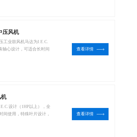
机中压风机
压工业鼓风机马达为I.E.C.
特殊轴心设计，可适合长时间
查看详情
风门，风量控制稳定性高，
风机
.E.C.设计（1HP以上），全
时间使用，特殊叶片设计，
查看详情
高，操作容易。