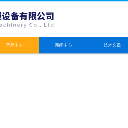
产品中心
新闻中心
技术文章