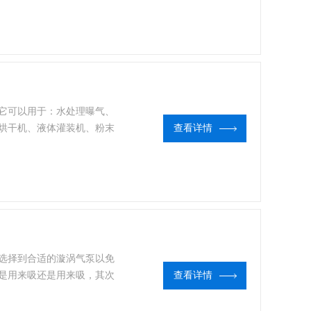
它可以用于：水处理曝气、
烘干机、液体灌装机、粉末
查看详情
洗衣服、清洗、空气除尘、
中央集尘环境保护、、电
流输送等行业。那么高压风
机是如何选型的。
选择到合适的漩涡气泵以免
是用来吸还是用来吸，其次
查看详情
漩涡气泵应用已经得到了普
、环保行业，汽车工业、电