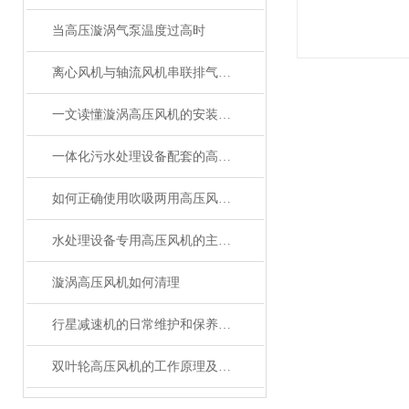
当高压漩涡气泵温度过高时
离心风机与轴流风机串联排气特性试验
一文读懂漩涡高压风机的安装使用
一体化污水处理设备配套的高压风机选购指南
如何正确使用吹吸两用高压风机进行操作？
水处理设备专用高压风机的主要组成部分
漩涡高压风机如何清理
行星减速机的日常维护和保养措施
双叶轮高压风机的工作原理及特点