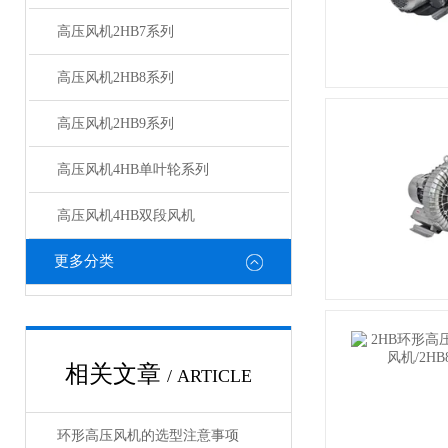
高压风机2HB7系列
高压风机2HB8系列
高压风机2HB9系列
高压风机4HB单叶轮系列
高压风机4HB双段风机
更多分类
相关文章
/ ARTICLE
环形高压风机的选型注意事项