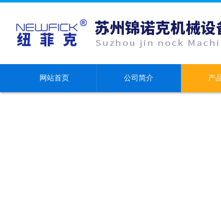
网站首页
公司简介
产