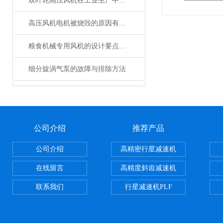
双叶轮高压风机在工业生产中的作用是什么？
高压风机电机被烧毁的原因有哪些
粮食机械专用风机的设计要点有哪些？
细分旋涡气泵的故障与排除方法
公司介绍
推荐产品
公司介绍
高精密行星减速机
在线留言
高精度斜齿减速机
联系我们
行星减速机PLF