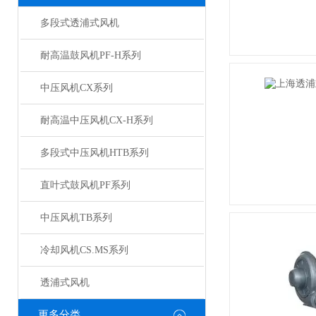
多段式透浦式风机
耐高温鼓风机PF-H系列
中压风机CX系列
耐高温中压风机CX-H系列
多段式中压风机HTB系列
直叶式鼓风机PF系列
中压风机TB系列
冷却风机CS.MS系列
透浦式风机
更多分类