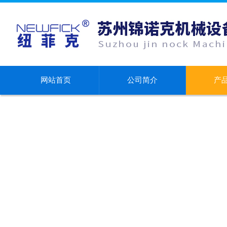
网站首页
公司简介
产