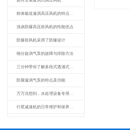
如何安装旋涡式高压风机
粉体输送漩涡高压风机的特点，你知道几个？
浅谈防爆高压鼓风机的性能优点
防爆鼓风机采用了防爆设计
细分旋涡气泵的故障与排除方法
三分钟带你了解多段式透浦式风机的特点
防腐漩涡气泵的特点及功能
万万没想到，水处理设备专用高压风机的应用这么广泛！
行星减速机的日常维护和保养措施