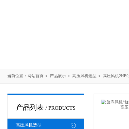
当前位置：
网站首页
＞
产品展示
＞
高压风机选型
＞
高压风机2HB
产品列表
/ PRODUCTS
高压风机选型