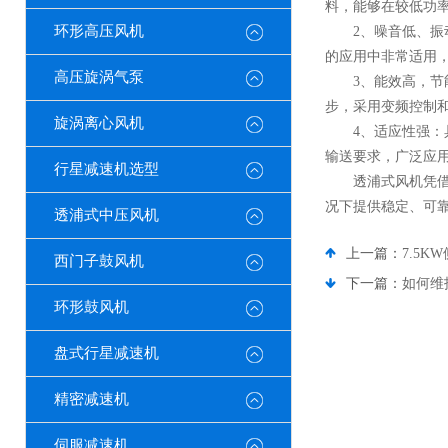
料，能够在较低功
环形高压风机
2、噪音低、振动
的应用中非常适用
高压旋涡气泵
3、能效高，节能
步，采用变频控制
旋涡离心风机
4、适应性强：具
输送要求，广泛应
行星减速机选型
透浦式风机凭借其
况下提供稳定、可
透浦式中压风机
上一篇：
7.5
西门子鼓风机
下一篇：
如何维
环形鼓风机
盘式行星减速机
精密减速机
伺服减速机