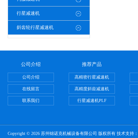
行星减速机
斜齿轮行星减速机
公司介绍
推荐产品
公司介绍
高精密行星减速机
在线留言
高精度斜齿减速机
联系我们
行星减速机PLF
Copyright © 2026 苏州锦诺克机械设备有限公司 版权所有 技术支持