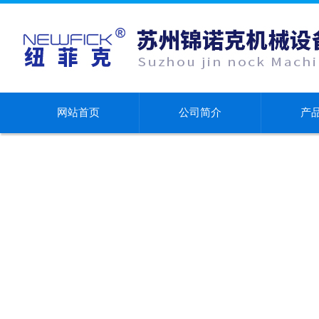
网站首页
公司简介
产