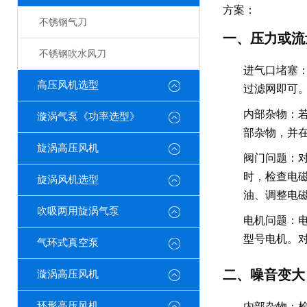
方案：
不锈钢气刀
一、压力或流
不锈钢吹水风刀
进气口堵塞
高压风机选型
过滤网即可
内部杂物
：
漩涡气泵《功率选型》
部杂物，并
旋涡高压风机
阀门问题
：
时，检查电
旋涡风机选型
油、调整电
吹吸两用旋涡气泵
电机问题
：
型号电机。
气环式真空泵
二、噪音变大
漩涡高压风机
环形高压风机
内部杂物
：