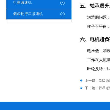
行星减速机
五、轴承温升
斜齿轮行星减速机
润滑脂问题
转子不平衡
六、电机超负
电压低
：加
工作在大流
叶轮反转
：
上一篇：
吹吸两
下一篇：
行星减