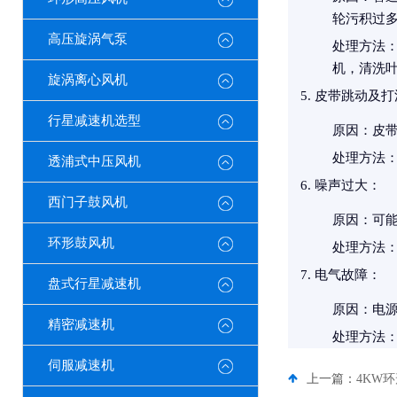
轮污积过
高压旋涡气泵
处理方法
机，清洗
旋涡离心风机
皮带跳动及打
行星减速机选型
原因
：皮
处理方法
透浦式中压风机
噪声过大
：
西门子鼓风机
原因
：可
环形鼓风机
处理方法
电气故障
：
盘式行星减速机
原因
：电
精密减速机
处理方法
伺服减速机
上一篇：
4KW