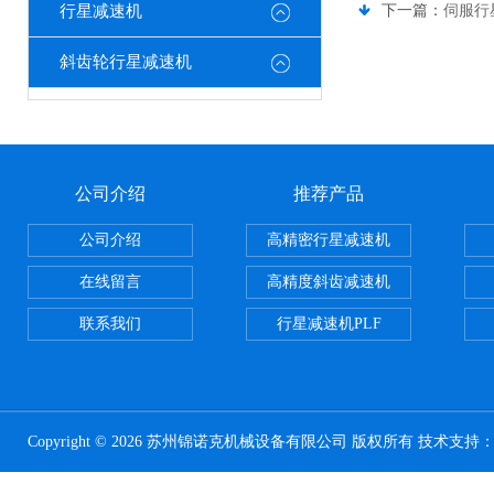
行星减速机
下一篇：
伺服行
斜齿轮行星减速机
公司介绍
推荐产品
公司介绍
高精密行星减速机
在线留言
高精度斜齿减速机
联系我们
行星减速机PLF
Copyright © 2026 苏州锦诺克机械设备有限公司 版权所有 技术支持