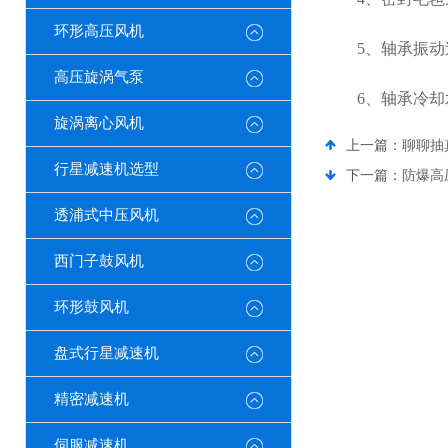
环形高压风机
5、轴承振动过
高压旋涡气泵
6、轴承冷却水
旋涡离心风机
上一篇：
聊聊抽
行星减速机选型
下一篇：
防爆高
透浦式中压风机
西门子鼓风机
环形鼓风机
盘式行星减速机
精密减速机
伺服减速机