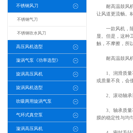
不锈钢风刀
耐高温鼓风机是
让风道更流畅。
不锈钢气刀
一款风机，除了
不锈钢吹水风刀
显。但是，这种
触，不摩擦，所
高压风机选型
耐高温鼓风机轴
漩涡气泵《功率选型》
1、润滑质量不
旋涡高压风机
或质量不良，会
旋涡风机选型
2、滚动轴承装
吹吸两用旋涡气泵
3、轴承质量不
气环式真空泵
膜的稳定性与均
漩涡高压风机
4、密封毛毡