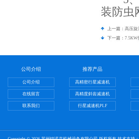
装防虫
上一篇：
高压旋
下一篇：
7.5
公司介绍
推荐产品
公司介绍
高精密行星减速机
在线留言
高精度斜齿减速机
联系我们
行星减速机PLF
Copyright © 2026 苏州锦诺克机械设备有限公司 版权所有 技术支持