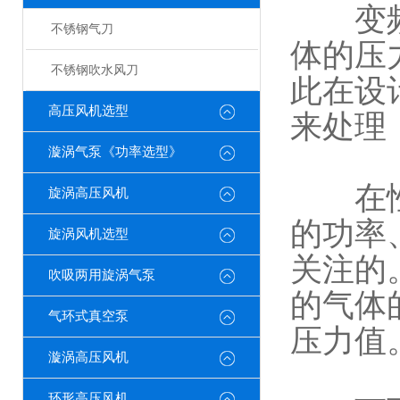
变
不锈钢气刀
体的压
不锈钢吹水风刀
此在设
高压风机选型
来处理
漩涡气泵《功率选型》
在性能
旋涡高压风机
的功率
旋涡风机选型
关注的
吹吸两用旋涡气泵
的气体
气环式真空泵
压力值
漩涡高压风机
环形高压风机