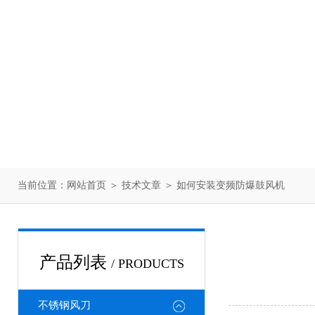
当前位置：
网站首页
＞
技术文章
＞ 如何安装变频防爆鼓风机
产品列表
/ PRODUCTS
不锈钢风刀