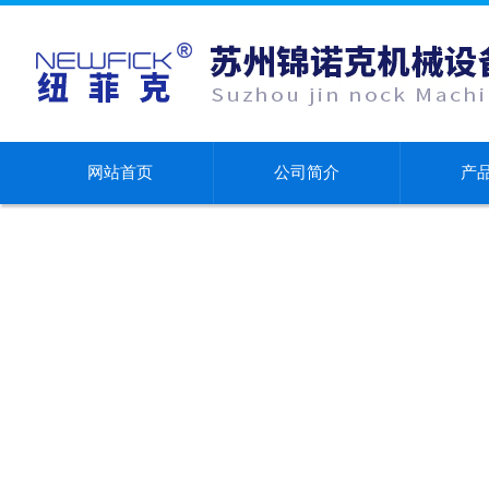
网站首页
公司简介
产