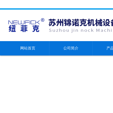
网站首页
公司简介
产