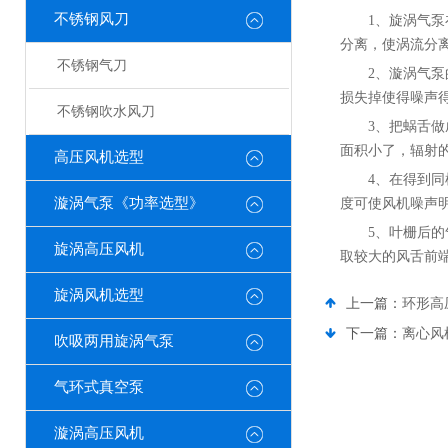
不锈钢风刀
1、旋涡气
分离，使涡流分
不锈钢气刀
2、漩涡气
损失掉使得噪声
不锈钢吹水风刀
3、把蜗舌
面积小了，辐射
高压风机选型
4、在得到
漩涡气泵《功率选型》
度可使风机噪声
5、叶栅后
旋涡高压风机
取较大的风舌前
旋涡风机选型
上一篇：
环形高
下一篇：
离心风
吹吸两用旋涡气泵
气环式真空泵
漩涡高压风机