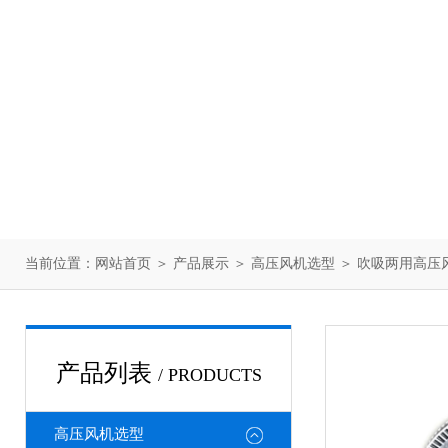
当前位置：
网站首页
＞
产品展示
＞
高压风机选型
＞
吹吸两用高压
产品列表
/ PRODUCTS
高压风机选型