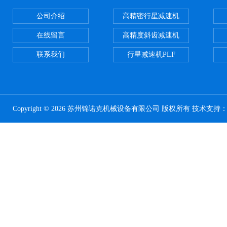
公司介绍
高精密行星减速机
在线留言
高精度斜齿减速机
联系我们
行星减速机PLF
Copyright © 2026 苏州锦诺克机械设备有限公司 版权所有 技术支持