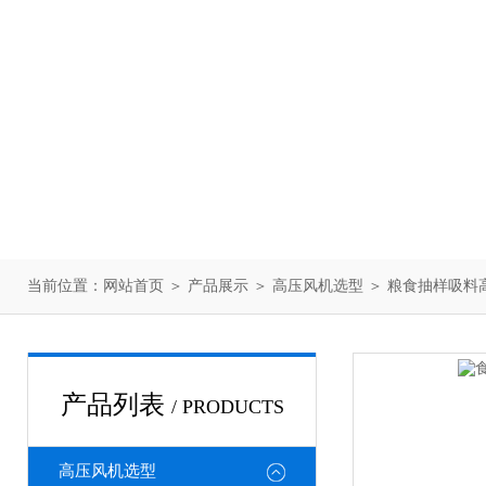
当前位置：
网站首页
＞
产品展示
＞
高压风机选型
＞
粮食抽样吸料
产品列表
/ PRODUCTS
高压风机选型