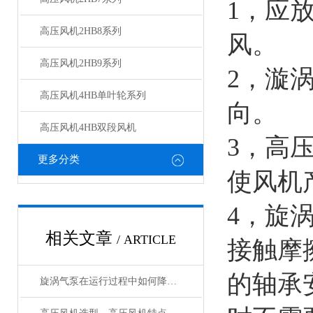
1，
应
高压风机2HB8系列
风。
高压风机2HB9系列
2，
漩
高压风机4HB单叶轮系列
向。
高压风机4HB双段风机
3，
高
更多分类
使风机
4，
旋
相关文章
/ ARTICLE
接触摩
的轴承
旋涡气泵在运行过程中如何降低噪音