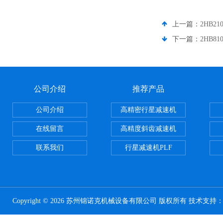
上一篇：
2HB2
下一篇：
2HB8
公司介绍
推荐产品
公司介绍
高精密行星减速机
在线留言
高精度斜齿减速机
联系我们
行星减速机PLF
Copyright © 2026 苏州锦诺克机械设备有限公司 版权所有 技术支持