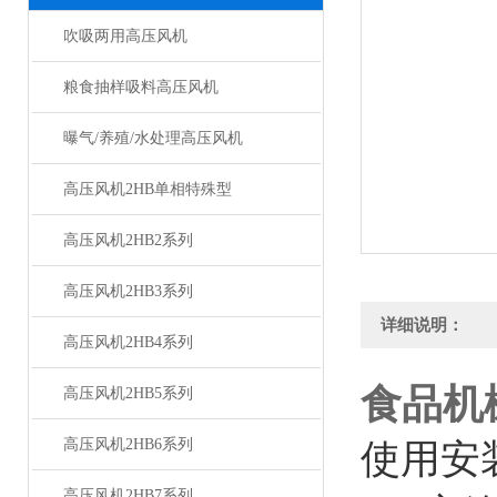
吹吸两用高压风机
粮食抽样吸料高压风机
曝气/养殖/水处理高压风机
高压风机2HB单相特殊型
高压风机2HB2系列
高压风机2HB3系列
详细说明：
高压风机2HB4系列
食品机
高压风机2HB5系列
高压风机2HB6系列
使用安
高压风机2HB7系列