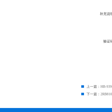
补充说
验证
上一篇：
HB-9
下一篇：
2RB8