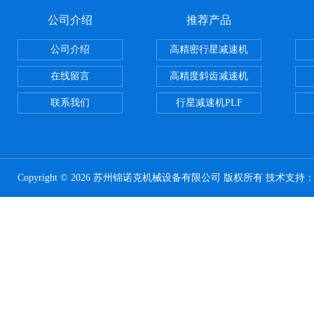
公司介绍
推荐产品
公司介绍
高精密行星减速机
在线留言
高精度斜齿减速机
联系我们
行星减速机PLF
Copyright © 2026 苏州锦诺克机械设备有限公司 版权所有 技术支持