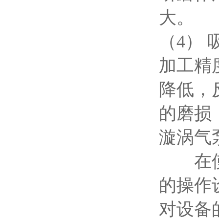
大。
（4）
加工精
降低，
的磨损
漩涡气
在使用
的操作
对设备