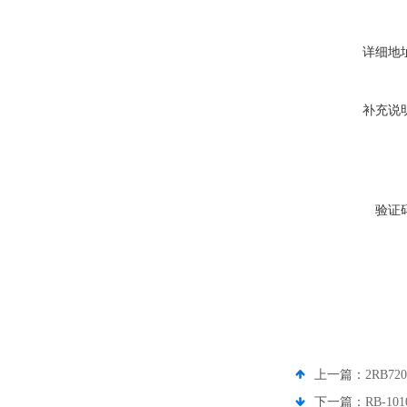
详细地
补充说
验证
上一篇：
2RB7
下一篇：
RB-1