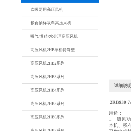
吹吸两用高压风机
粮食抽样吸料高压风机
曝气/养殖/水处理高压风机
高压风机2HB单相特殊型
高压风机2HB2系列
高压风机2HB3系列
详细说
高压风机2HB4系列
2RB930
高压风机2HB5系列
用途：
高压风机2HB6系列
1、 吸
本机、残
高压风机2HB7系列