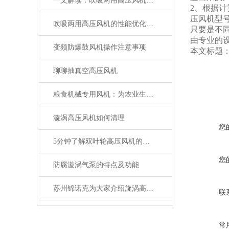
一文解读：吹吸两用高压风机的性能特点
2、根据
压风机型
吹吸两用高压风机的性能优化与维护技巧
只要是不
由专业的
变频防爆鼓风机操作注意事项
本文标题
聊聊抽真空高压风机
粮食机械专用风机：为农业生产提供*动力
漩涡高压风机如何清理
您
5分钟了解双叶轮高压风机的安装注意事项
您
防腐漩涡气泵的特点及功能
苏州锦诺克为大家介绍旋涡高压风机四种密封方式
联
常