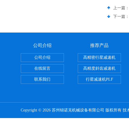
上一篇
下一篇
公司介绍
推荐产品
公司介绍
高精密行星减速机
在线留言
高精度斜齿减速机
联系我们
行星减速机PLF
Copyright © 2026 苏州锦诺克机械设备有限公司 版权所有 