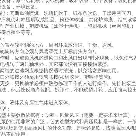
械设备，尿不湿机械，切纸机械，吸料设备，烘干设备，雕刻机
光设备，环境设备。
风功能：瓦斯重油喷燃、洗瓶机吹干、纸布条吹送、干燥用空气刀
冲床机便利冲压后取成型品、粉粒体输送、焚化炉排废、烟气吹
程 产业机械，塑胶机械（除湿干燥机），印刷机械（丝网印机），
环保养殖业等等。
养：
泵应放置在较平稳的地方，周围环境应清洁、干燥、通风。
叶轮旋转方向必须与风扇罩壳上所标箭头方向*。
泵工作时，应避免风机的进风口和出风口出现*封死现象，以免使
泵除电机转子两只轴承外，其它部位没有直接接触摩擦。
出气两端的过滤网应根据情况适时清洗，以免堵塞影响使用。
气口外联接必须采用软管联接(如橡胶管、塑料弹簧管)。
承的更换：更换轴承必须由熟悉修理工作的人进行操作。先拧松泵
清洗，然后按反顺序装配。拆卸时，不能硬撬叶轮，应用拉马拉
。
固体、液体及有腐蚀气体进入泵体。
选型：
选型主要参数依据有：功率，风量风压（需要一定要求来计算）
气泵的使用非常的广泛，它的选型方式和高压风机是一样的。一
确定现场是使用高压风机的什么功能，是吸还是吹，找准高压风机
产品不能使用；