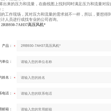
计算出来的压力和流量，在曲线图上找到同时满足压力和流量对应
号；
同的工作现场，其对压力和流量的需求就不一样，所以，要想得
设计人员进行或找专业的公司咨询。
：
2RB930-7AH37高压风机*
产品：
的单位：
的姓名：
系电话：
用邮箱：