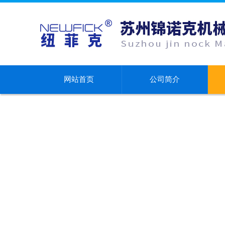
网站首页
公司简介