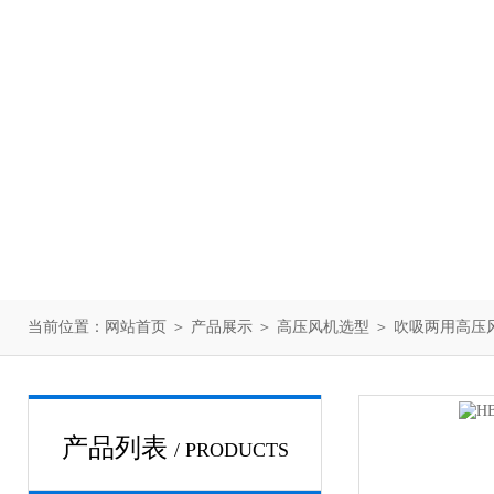
当前位置：
网站首页
＞
产品展示
＞
高压风机选型
＞
吹吸两用高压
产品列表
/ PRODUCTS