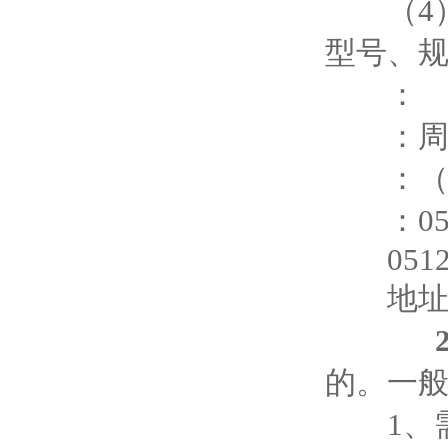
（4）
型号、
：
：
：（
：0521
0512 6
地址：
的。一
1、需