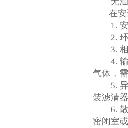
无油、
在安
1. 安
2. 环
3. 相
4. 输
气体，
5. 异
装滤清
6. 散
密闭室