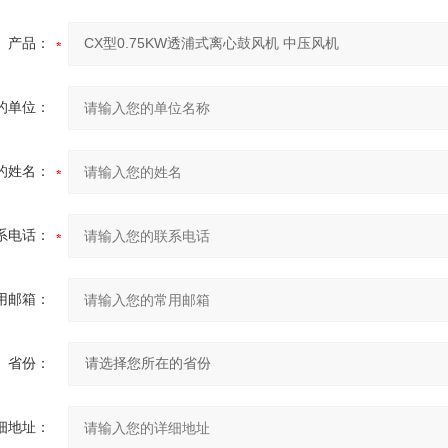
产品：
的单位：
的姓名：
系电话：
用邮箱：
省份：
细地址：