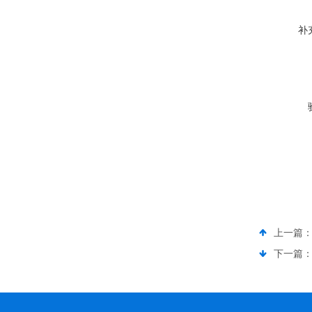
补
上一篇
下一篇