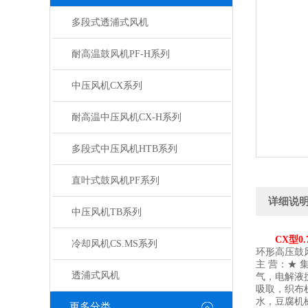
多段式透浦式风机
耐高温鼓风机PF-H系列
中压风机CX系列
耐高温中压风机CX-H系列
多段式中压风机HTB系列
直叶式鼓风机PF系列
详细说
中压风机TB系列
CX型0
冷却风机CS.MS系列
环形高压鼓风
主 营：★
透浦式风机
气，电解液
吸取，织布
水，豆腐机
更多分类