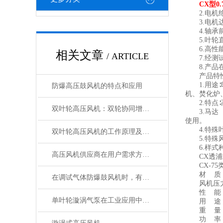
CX型0
2.电机绝缘
3.电机达
4.轴承前
5.叶轮直
6.高性能
相关文章
/ ARTICLE
7.经测试
8.产品在
产品特
1.用途∶
防爆高压鼓风机的特点和应用
机、焚化炉
2.特点∶
双叶轮高压风机：双轮协同增压，输出高压风力更强劲
3.马达（采
使用。
4.特殊叶
双叶轮高压风机的工作原理及特点
5.特殊风
6.样式种
高压风机供应商在用户需求方面做出与时俱进创新
CX透浦式
CX-75
材 质：
在调试气体防爆鼓风机时，有哪些问题？
风机压力
性 能：
单叶轮漩涡气泵在工业应用中的优势
用 途： 
重 量： 
功 率： 