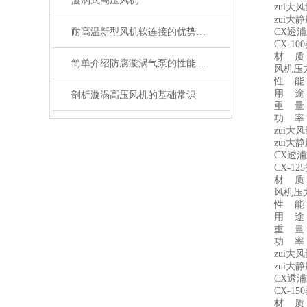
漩涡式高压风机
zui大风量：
zui大静压：
耐高温新型风机软连接的优势有哪些
CX透浦
CX-100
材 质：
简单介绍防腐漩涡气泵的性能特点
风机压力
性 能：
用 途： 
剖析漩涡高压风机的基础常识
重 量： 
功 率： 
zui大风量：
zui大静压：
CX透浦式
CX-125
材 质：
风机压力
性 能：
用 途： 
重 量： 
功 率： 
zui大风量：
zui大静压：
CX透浦
CX-150
材 质：