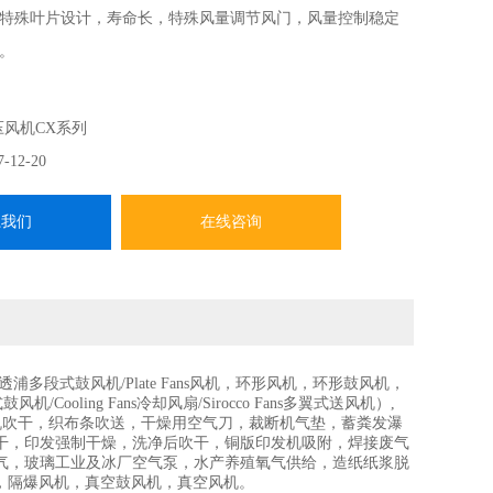
特殊叶片设计，寿命长，特殊风量调节风门，风量控制稳定
。
压风机CX系列
7-12-20
系我们
在线咨询
bo Blowers透浦多段式鼓风机/Plate Fans风机，环形风机，环形鼓风机，
ing Fans冷却风扇/Sirocco Fans多翼式送风机）,
机吹干，织布条吹送，干燥用空气刀，裁断机气垫，蓄粪发瀑
干，印发强制干燥，洗净后吹干，铜版印发机吸附，焊接废气
气，玻璃工业及冰厂空气泵，水产养殖氧气供给，造纸纸浆脱
机，隔爆风机，真空鼓风机，真空风机。