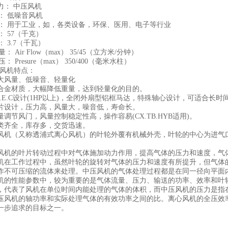
： 中压风机
 低噪音风机
用于工业，如，各类设备，环保、医用、电子等行业
57（千克）
3.7（千瓦）
 Air Flow（max） 35/45（立方米/分钟）
 Presure（max） 350/400（毫米水柱）
风机特点：
风量、低噪音、轻量化
材质，大幅降低重量，达到轻量化的目的。
E.C设计(1HP以上)，全闭外扇型铝框马达，特殊轴心设计，可适合长时
设计，压力高，风量大，噪音低，寿命长。
节风门，风量控制稳定性高，操作容易(CX.TB.HYB适用)。
齐全，库存多，交货迅速。
风机（又称透浦式离心风机）的叶轮外覆有机械外壳，叶轮的中心为进气
。
的叶片转动过程中对气体施加动力作用，提高气体的压力和速度，气体
工作过程中，虽然叶轮的旋转对气体的压力和速度有所提升，但气体的
作不可压缩的流体来处理。中压风机的气体处理过程都是在同一径向平面
机的性能参数中，较为重要的是气体流量、压力、输送的功率、效率和叶
，代表了风机在单位时间内能处理的气体的体积，而中压风机的压力是指
压风机的轴功率和实际处理气体的有效功率之间的比。离心风机的全压效率
一步追求的目标之一。