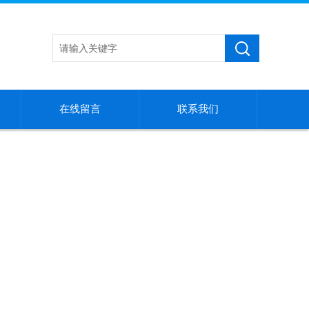
在线留言
联系我们