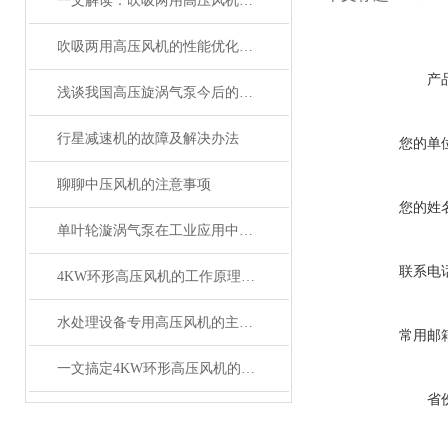
一文解读：吹吸两用高压风机的性能特点
吹吸两用高压风机的性能优化与维护技巧
产
浅谈我国高压旋涡气泵今后的技术发展方向
行星减速机的故障及解决办法
您的单
聊聊中压风机的注意事项
您的姓
单叶轮漩涡气泵在工业应用中的优势
联系电
4KW环形高压风机的工作原理与应用分析
水处理设备专用高压风机的主要组成部分
常用邮
一文搞定4KW环形高压风机的原理和特点
省