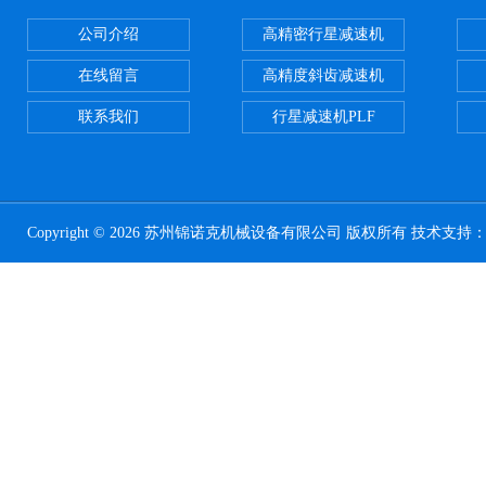
公司介绍
高精密行星减速机
在线留言
高精度斜齿减速机
联系我们
行星减速机PLF
Copyright © 2026 苏州锦诺克机械设备有限公司 版权所有 技术支持