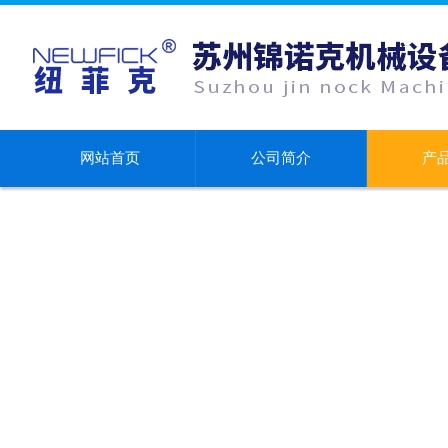
网站首页
公司简介
产