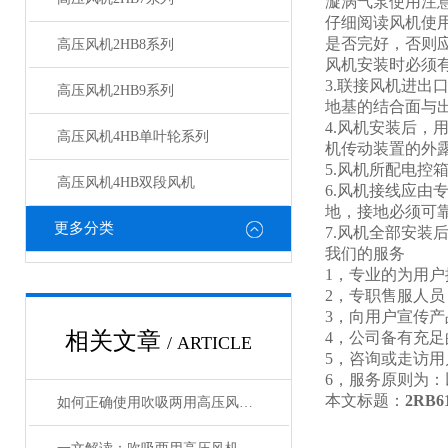
漩涡气泵使用注
仔细阅读风机使
是否完好，否则
高压风机2HB8系列
风机安装时必须
3.联接风机进
高压风机2HB9系列
地基的结合面与
4.风机安装后
高压风机4HB单叶轮系列
机传动装置的外
5.风机所配电
高压风机4HB双段风机
6.风机接线应
地，接地必须可
更多分类
7.风机全部安装
我们的服务
1，专业的为用
2，专职售服人
3，向用户宣传
相关文章
4，公司备有充
/ ARTICLE
5，咨询或走访
6，服务原则为
本文标题：
2RB
如何正确使用吹吸两用高压风机进行操作？