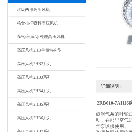
吹吸两用高压风机
粮食抽样吸料高压风机
曝气/养殖/水处理高压风机
高压风机2HB单相特殊型
高压风机2HB2系列
高压风机2HB3系列
详细说明：
高压风机2HB4系列
2RB610-7A
高压风机2HB5系列
旋涡气泵的叶轮
高压风机2HB6系列
动，在那里空气
气泵以供使用。
高压风机2HB7系列