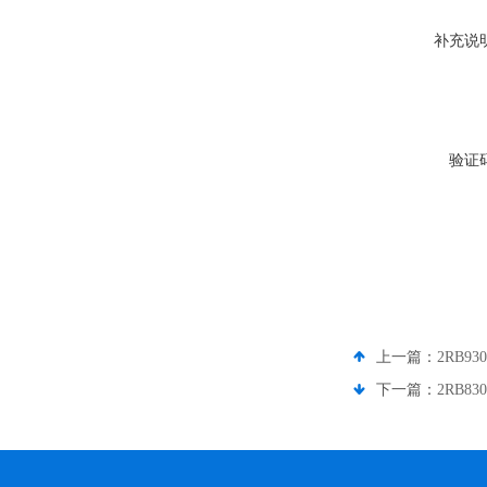
补充说
验证
上一篇：
2RB9
下一篇：
2RB8