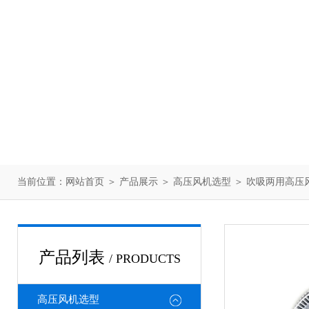
当前位置：
网站首页
＞
产品展示
＞
高压风机选型
＞
吹吸两用高压
产品列表
/ PRODUCTS
高压风机选型