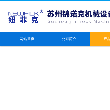
网站首页
公司简介
产