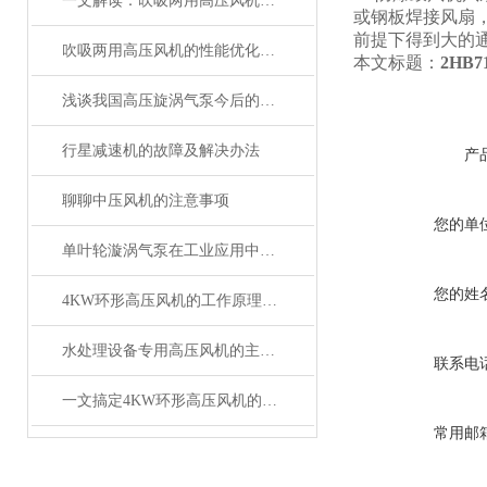
一文解读：吹吸两用高压风机的性能特点
或钢板焊接风扇
前提下得到大的
吹吸两用高压风机的性能优化与维护技巧
本文标题：
2HB
浅谈我国高压旋涡气泵今后的技术发展方向
行星减速机的故障及解决办法
产
聊聊中压风机的注意事项
您的单
单叶轮漩涡气泵在工业应用中的优势
您的姓
4KW环形高压风机的工作原理与应用分析
水处理设备专用高压风机的主要组成部分
联系电
一文搞定4KW环形高压风机的原理和特点
常用邮