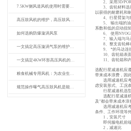
2、采用3D/P
7.5KW侧风道风机使用时需要注意哪些事项？
3、齿轮材料选用高
以获得的耐磨耗和
4、行星臂架与输
高压鼓风机的维护，高压鼓风机的应用
5、 输出端的油封
系数和低的启动扭
如何选购防爆漩涡风泵
6、 使用NYOG
7、输入端与马达
8、整支齿轮棒材
一文搞定高压漩涡气泵的维护与保养要点
9、 *的马达连
10、齿轮箱表面
11、齿轮箱和内
一文搞定4KW环形高压风机的原理和特点
选配行星减速机应遵
粮食机械专用风机：为农业生产提供*动力
带来成本浪费，因
选用减速机应考虑
虑安装形式、工况
规范操作曝气高压鼓风机是能保障供气质量的关键
行星减速机选型
选配行星减速机应
及”都会带来成本
选用减速机应考虑
条件、工作环境等
1，安装尺寸
即伺服电机前端的
2，减速比