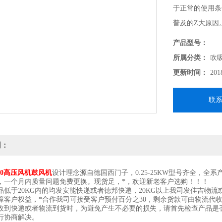
于正常的使用条
普及的Z大原因
产品型号：
所属分类：
吹
更新时间：
201
联
明：
200高压风机鼓风机
设计理念源自德国西门子，0.25-25KW型号齐全，全
，一个月内质量问题免费更换。现货足，*，欢迎新老客户选购！！！
于20KG内的均发安能快递或者德邦快递，20KG以上我司发佳吉物流或
障客户权益，*合作我司可接受客户预付百分之30，剩余货款可由物流代
快递或者物流到货时，为避免产生不必要的损失，请首先检查产品是否
行协商解决。