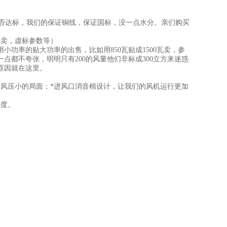
是否达标，我们的保证铜线，保证国标，没一点水分。亲们购买
卖，虚标参数等）
率的贴大功率的出售，比如用850瓦贴成1500瓦卖，参
都不夸张，明明只有200的风量他们非标成300立方来迷惑
原因就在这里。
风压小的局面；*进风口消音棉设计，让我们的风机运行更加
0度。