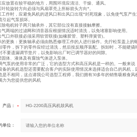
应放置在较平稳的地方，周围环境应清洁、干燥、通风。
叶轮旋转方向必须与风扇罩壳上所标箭头方向*。
工作时，应避免风机的进风口和出风口出现*封死现象，以免使气泵产生
引起气泵损坏。
除电机转子两只轴承外，其它部位没有直接接触摩擦。
气两端的过滤网和消音器应根据情况适时清洗，以免堵塞影响使用。
气口外联接必须采用软管联接(如橡胶管、塑料弹簧管)。
的更换：更换轴承必须由熟悉修理工作的人进行操作。先拧松泵盖上的
件，拆下的零件应经过清洗，然后按反顺序装配。拆卸时，不能硬撬
要遗漏调节垫片，以免影响出厂时已调节器好的间隙。
固体、液体及有腐蚀气体进入泵体。
泵的使用非常的广泛，它的选型方式和高压风机是一样的。一般来说
的风机选型还需要配合客户的实际使用情况来选择适合自己的风机，因
也是不相同，这点请我公司选型工程师，我们拥有30多年的销售吸粮食风
竭力为您提供您的风机
产品：
的单位：