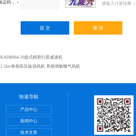
验证码：
请输入计算结果（
：
KADR064-10盘式精密行星减速机
：
2.2kw单相高压旋涡风机 养殖增氧曝气风机
快速导航
产品中心
新闻中心
技术文章