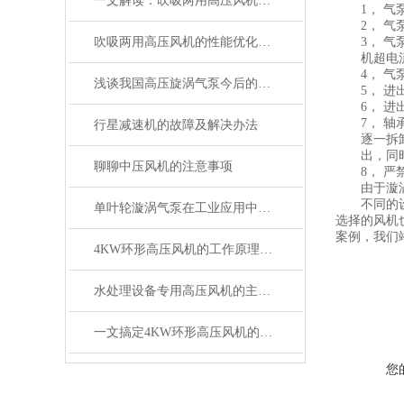
一文解读：吹吸两用高压风机的性能特点
1， 气泵
2， 气泵
吹吸两用高压风机的性能优化与维护技巧
3， 气泵
机超电流
4， 气泵
浅谈我国高压旋涡气泵今后的技术发展方向
5， 进出
6， 进出
7， 轴承
行星减速机的故障及解决办法
逐一拆卸零
出，同时不
聊聊中压风机的注意事项
8， 严禁
由于漩涡气
不同的设备
单叶轮漩涡气泵在工业应用中的优势
选择的风机
案例，我们
4KW环形高压风机的工作原理与应用分析
水处理设备专用高压风机的主要组成部分
一文搞定4KW环形高压风机的原理和特点
您