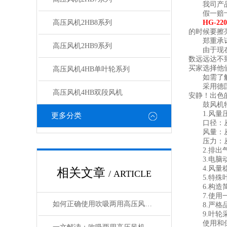
我司产品*
假一赔
高压风机2HB8系列
HG-2
的时候要擦
郑重承诺：
高压风机2HB9系列
由于现在淘
数远远达不
买家选择他
高压风机4HB单叶轮系列
如需了解更多
采用德国空
高压风机4HB双段风机
安静！出色
鼓风机
1.风量压
更多分类
口径：从1
风量：从4
压力：从6
2.排出气
3.电脑动
4.风量稳
相关文章
/ ARTICLE
5.特殊叶
6.构造简
7.使用一
如何正确使用吹吸两用高压风机进行操作？
8.严格品
9.叶轮采
使用和