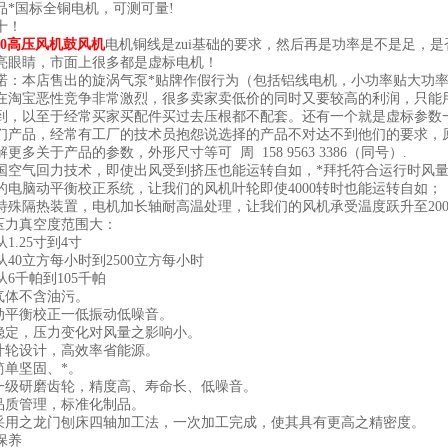
国标全铜电机，可测可量!
十！
200高压风机鼓风机
电机铜线是zui基础的要求，然后再是功率是不是足，
亮眼睛，市面上很多都是虚标电机！
本店售出的旋涡气泵*贴牌作假行为（包括铝线电机，小功率贴大功率
宝恶性竞争非常激烈，很多卖家卖低价的同时又要较高的利润，只能用小功
到，以至于经常买家买配件买过去压根都不配套。还有一个就是虚标参数一点
们产品，经常有工厂的技术员抱怨说选择的产品不对达不到他们的要求，
关于产品的参数，外形尺寸等可 周 158 9563 3386（同号）.
气回力技术，即使出风受到挤压也能运转自如，*拜托符合运行时风量
的电脑动平衡校正系统，让我们的风机叶轮即使4000转时也能运转自如；
特殊隔热装置，电机加长轴耐高温处理，让我们的风机承受温度跃升至20
力真空度范围大：
.25寸到4寸
0立方每小时到2500立方每小时
千帕到105千帕
体不含油污。
平衡校正一低振动低噪音。
定，压力变化对风量之影响小。
轮设计，高效率省能源。
单坚固、*。
级研磨齿轮，精度高、寿命长、低噪音。
质管理，标准化制品。
用之龙门刨床四轴加工法，一次加工完成，使其具有更高之精密度。
保养