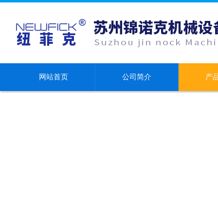
网站首页
公司简介
产