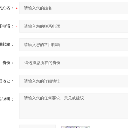
的姓名：
系电话：
用邮箱：
省份：
细地址：
充说明：