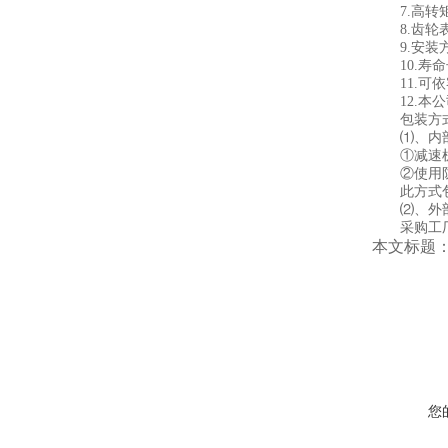
7.高转
8.齿轮表
9.安装方
10.寿命
11.可依
12.本公
包装方式
⑴、内部
①减速机全
②使用防震
此方式包装
⑵、外部
采购工厂
本文标题
您