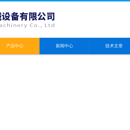
产品中心
新闻中心
技术文章