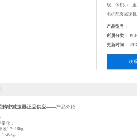
观、体积小、重
电机配套减速机
产品型号：
所属分类：
PL
更新时间：
201
联
明：
行星精密减速器正品供应
——产品介绍
：
轻量化：
.2~16kg,
20kg;