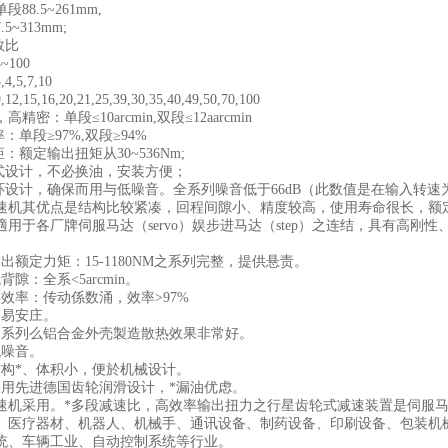
8.5~261mm,
~313mm;
数比
100
5,7,10
,16,20,21,25,39,30,35,40,49,50,70,100
：单段≤10arcmin,双段≤12aarcmin
单段≥97%,双段≥94%
额定输出扭矩从30~536Nm;
设计，不必换油，安装方便；
环设计，确保而用与低噪音。全系列噪音低于66dB（此数值是在输入转速为3
其优点是结构比较紧凑，回程间隙小、精度较高，使用寿命很长，额定
適用于各厂牌伺服马达（servo）娱步进马达（step）之连结，具有高
额定力矩：15-1180NM之系列完整，提供悬责。
：全系<5arcmin。
率：传动係数涌，效率>97%
易安庄。
列么铝合金外壳製造散热效果非常好。
噪音。
*、体积小，便於机械设计。
先进德国齿轮润滑设计，*漏油优虑。
采用。*多段减速比，高效率输出扭力之行星齿轮式减速装置是伺服马
、医疗器材、机器人、机械手、通讯设备、制药设备、印刷设备、包装机
统、车辆工业、自动控制系统等行业。