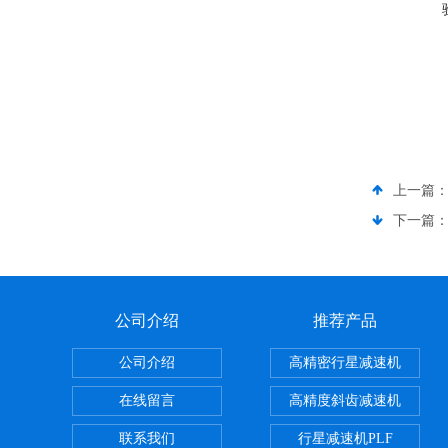
上一篇
下一篇
公司介绍
推荐产品
公司介绍
高精密行星减速机
在线留言
高精度斜齿减速机
联系我们
行星减速机PLF