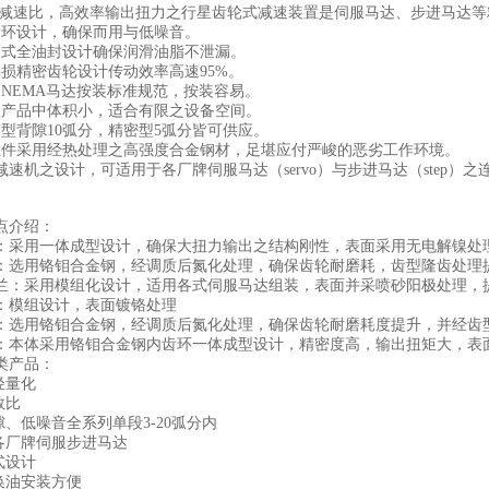
减速比，高效率输出扭力之行星齿轮式减速装置是伺服马达、步进马达等
环设计，确保而用与低噪音。
全油封设计确保润滑油脂不泄漏。
精密齿轮设计传动效率高速95%。
EMA马达按装标准规范，按装容易。
品中体积小，适合有限之设备空间。
背隙10弧分，精密型5弧分皆可供应。
采用经热处理之高强度合金钢材，足堪应付严峻的恶劣工作环境。
机之设计，可适用于各厂牌伺服马达（servo）与步进马达（step）
点介绍：
用一体成型设计，确保大扭力输出之结构刚性，表面采用无电解镍处
用铬钼合金钢，经调质后氮化处理，确保齿轮耐磨耗，齿型隆齿处理
采用模组化设计，适用各式伺服马达组装，表面并采喷砂阳极处理，
模组设计，表面镀铬处理
用铬钼合金钢，经调质后氮化处理，确保齿轮耐磨耗度提升，并经齿
体采用铬钼合金钢内齿环一体成型设计，精密度高，输出扭矩大，表
产品：
轻量化
数比
、低噪音全系列单段3-20弧分内
厂牌伺服步进马达
式设计
油安装方便