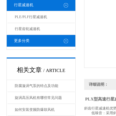
行星减速机
PLE/PLF行星减速机
行星齿轮减速机
更多分类
相关文章
/ ARTICLE
详细说明：
防腐漩涡气泵的特点及功能
旋涡高压风机有哪些常见问题
PLX型高速行
斜齿行星减速机优
如何安装变频防爆鼓风机
低噪音：采用斜齿