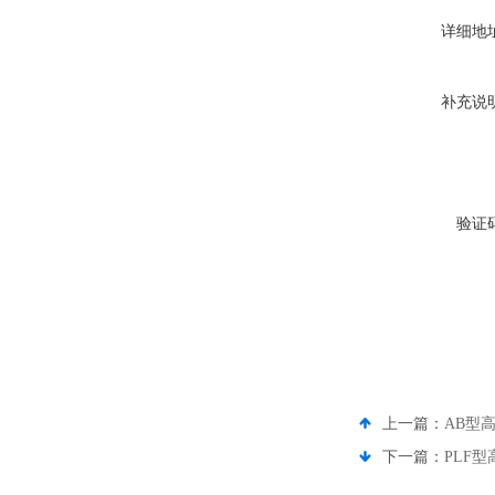
详细地
补充说
验证
上一篇：
AB型
下一篇：
PLF