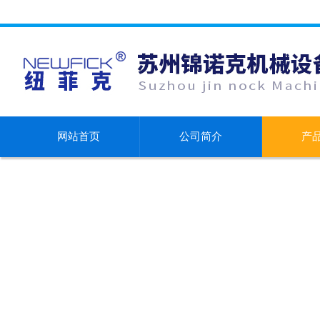
网站首页
公司简介
产