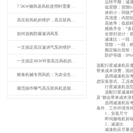
运转平顺：减速机
7.5KW侧风道风机使用时需要注意哪些事项？
低背隙：背隙6≤a
体积小：同级产品
高强度：内部组件
高压鼓风机的维护，高压鼓风机的应用
高效率：低损耗精
规格齐全：*多段
如何选购防爆漩涡风泵
全密封设计：密封
减速比：一段：3、4、
背隙：一段：精密背隙≤
一文搞定高压漩涡气泵的维护与保养要点
额定输出扭矩：6～
防护等级：IP64
一文搞定4KW环形高压风机的原理和特点
选配行星减速机应遵
带来成本浪费，因
粮食机械专用风机：为农业生产提供*动力
选用减速机应考虑
虑安装形式、工况
行星减速机选型
规范操作曝气高压鼓风机是能保障供气质量的关键
选配行星减速机应
及”都会带来成本
选用减速机应考虑
条件、工作环境等
1，安装尺寸
即伺服电机前端的
2，减速比
减速机应尽量选用