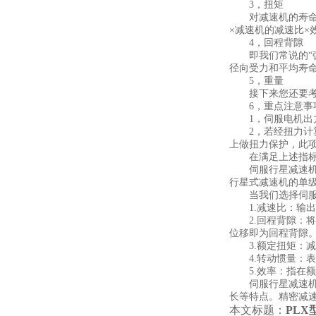
3，扭矩
对减速机的寿命而
×减速机的减速比×
4，回程背隙
即我们常说的“弧分
径向受力和平均寿
5，重量
接下来您还要考虑
6，重点注意事
1，伺服电机出力
2，若经扭力计算
上做扭力保护，此
在满足上述指标后
伺服行星减速机也
行星式减速机的单级
当我们选择伺服行
1.减速比：输出
2.回程背隙：将
位移即为回程背隙
3.额定扭矩：减
4.转动惯量：表
5.效率：指在额
伺服行星减速机采
长等特点。精密减
本文标题：
PL