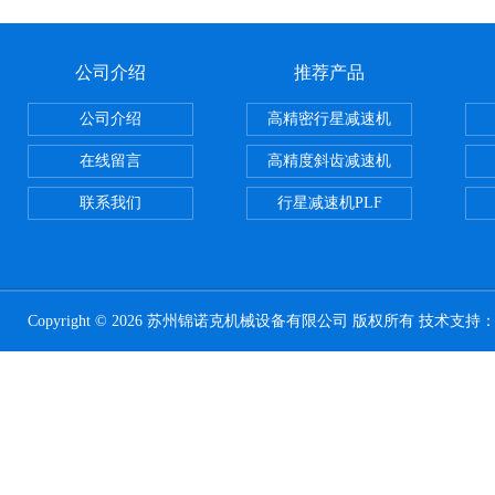
公司介绍
推荐产品
公司介绍
高精密行星减速机
在线留言
高精度斜齿减速机
联系我们
行星减速机PLF
Copyright © 2026 苏州锦诺克机械设备有限公司 版权所有 技术支持