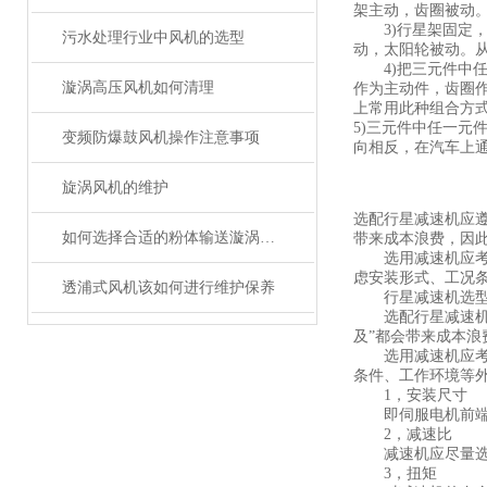
架主动，齿圈被动。
3)行星架固定，太
污水处理行业中风机的选型
动，太阳轮被动。从
4)把三元件中任
漩涡高压风机如何清理
作为主动件，齿圈
上常用此种组合方
5)三元件中任一
变频防爆鼓风机操作注意事项
向相反，在汽车上
旋涡风机的维护
选配行星减速机应遵
如何选择合适的粉体输送漩涡高压风机
带来成本浪费，因
选用减速机应考虑
虑安装形式、工况
透浦式风机该如何进行维护保养
行星减速机选型
选配行星减速机应
及”都会带来成本
选用减速机应考虑
条件、工作环境等
1，安装尺寸
即伺服电机前端的
2，减速比
减速机应尽量选用
3，扭矩