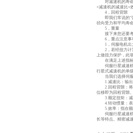
对减速机的寿命而
×减速机的减速比×
4，回程背隙
即我们常说的“弧分
径向受力和平均寿
5，重量
接下来您还要考虑
6，重点注意事
1，伺服电机出力
2，若经扭力计算
上做扭力保护，此
在满足上述指标后
伺服行星减速机也
行星式减速机的单级
当我们选择伺服行
1.减速比：输出
2.回程背隙：将
位移即为回程背隙
3.额定扭矩：减
4.转动惯量：表
5.效率：指在额
伺服行星减速机采
长等特点。精密减