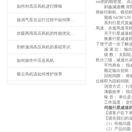
zui初的精密度。 
如何对高压风机进行降噪
斜齒減速機 背隙
商标印刷机、模切
规格:64/90/120/1
旋涡气泵在运行过程中如何降低噪音
系列行星式直齒減
馬達、步進馬達等
吹吸两用高压风机的性能优化与维护技巧
关于行星减速机
衡量行星减速机性
了便于进一步了解
剖析漩涡高压风机的基础常识
减 速 比： 输
级 数： 太阳轮
机分三级，减速比从3
如何操作中压送风机
平均寿命： 指减
额定输出扭矩： 
吸尘风机该如何维护保养
回程间隙： 将输
位移即为回程间隙。
润滑方式： 行星
满载效率： 指在z
噪 音： 单位是分
工作温度： 是指
伺服行星减速
【请客户在下单
【请先我们的业
（1）价格问题：
（2）产品问题：