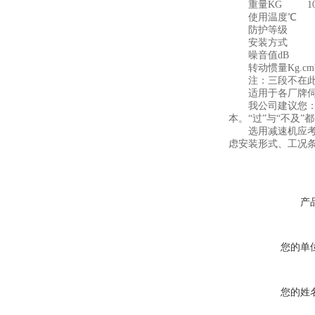
重量KG 10.
使用温度℃ -1
防护等级 
安装方式 
噪音值dB
转动惯量Kg.cm?
注：三段不在此表
适用于各厂牌
我公司建议您：选
本。“过”与“不及
选用减速机应考虑
虑安装形式、工况
产
您的单
您的姓