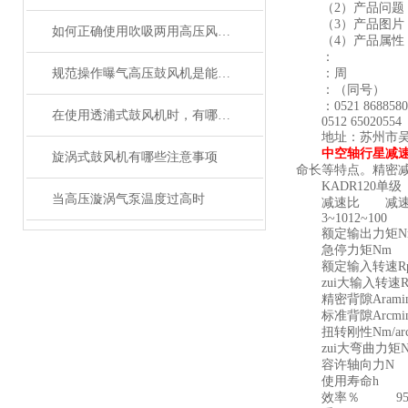
（2）产品问题：
（3）产品图片：
如何正确使用吹吸两用高压风机进行操作？
（4）产品属性：
：
规范操作曝气高压鼓风机是能保障供气质量的关键
：周
：（同号）
：0521 8688580
在使用透浦式鼓风机时，有哪些问题？
0512 65020554
地址：苏州市吴中
中空轴行星减
旋涡式鼓风机有哪些注意事项
命长等特点。精密
KADR120单
当高压漩涡气泵温度过高时
减速比 减速
3~1012~100
额定输出力矩Nm 23
急停力矩Nm 
额定输入转速
zui大输入转
精密背隙Aram
标准背隙Arcm
扭转刚性Nm/a
zui大弯曲力
容许轴向力N
使用寿命h 
效率％ 9