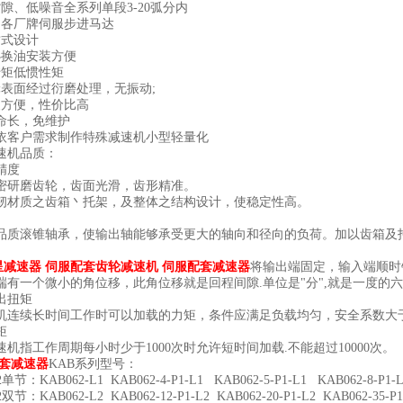
、低噪音全系列单段3-20弧分内
各厂牌伺服步进马达
式设计
换油安装方便
矩低惯性矩
面经过衍磨处理，无振动;
方便，性价比高
命长，免维护
客户需求制作特殊减速机小型轻量化
机品质：
精度
研磨齿轮，齿面光滑，齿形精准。
质之齿箱丶托架，及整体之结构设计，使稳定性高。
滚锥轴承，使输出轴能够承受更大的轴向和径向的负荷。加以齿箱及托架
星减速器 伺服配套齿轮减速机
伺服配套减速器
将输出端固定，输入端顺时
端有一个微小的角位移，此角位移就是回程间隙.单位是"分",就是一度的
扭矩
续长时间工作时可以加载的力矩，条件应满足负载均匀，安全系数大于
矩
指工作周期每小时少于1000次时允许短时间加载.不能超过10000次。
套减速器
KAB系列型号：
KAB062-L1 KAB062-4-P1-L1 KAB062-5-P1-L1 KAB062-8-P1-L1
KAB062-L2 KAB062-12-P1-L2 KAB062-20-P1-L2 KAB062-35-P1-L2