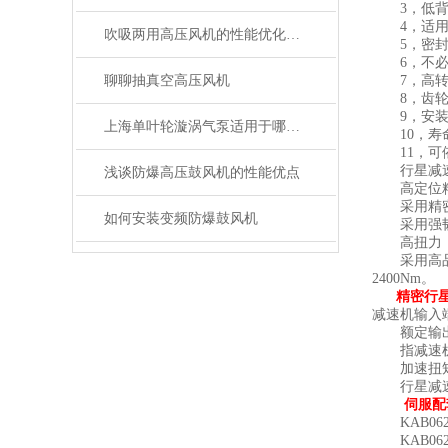
3，低背隙
4，适用
吹吸两用高压风机的性能优化与维护技巧
5，密封
6，不必
聊聊抽真空高压风机
7，高转
8，齿轮表
9，安装
上海单叶轮漩涡气泵适用于哪些领域？
10，寿
11，可依
行星减速
浅谈防爆高压鼓风机的性能优点
高定位
采用精密
如何安装变频防爆鼓风机
采用强韧材
高扭力
采用高品质
2400Nm。
精密行
减速机输入
额定输出
指减速机连
加速扭
行星减速机
伺服配
KAB062单节：
KAB062双节：