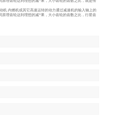
原理齿轮达到理想的减*果，大小齿轮的齿数之比，就是传
动机.内燃机或其它高速运转的动力通过减速机的输入轴上的
同原理齿轮达到理想的减*果，大小齿轮的齿数之比，行星齿