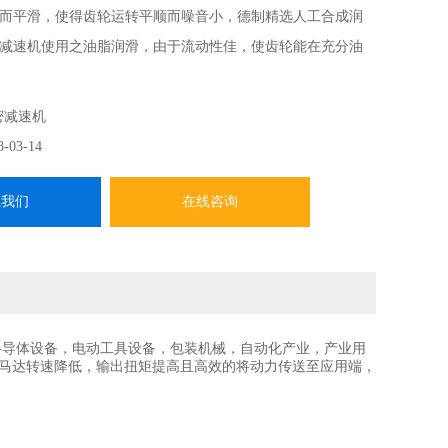
而平滑，使得齿轮运转平顺而噪音小，德制精选人工合成润
减速机使用之油脂润滑，由于流动性佳，使齿轮能在充分油
降低噪音。
密减速机
8-03-14
系我们
在线咨询
半导体设备，电动工具设备，包装机械，自动化产业，产业用
将马达转速降低，输出扭矩提高且高效的将动力传送至应用端，