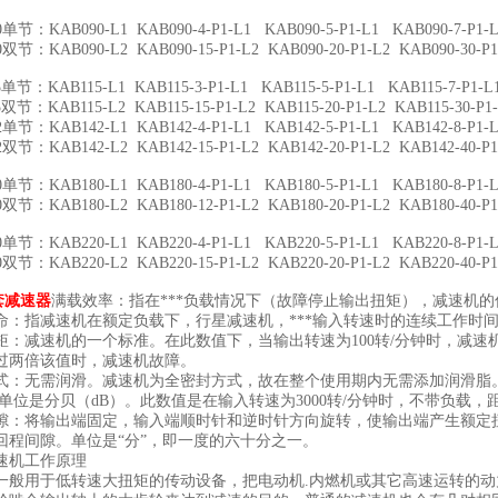
KAB090-L1 KAB090-4-P1-L1 KAB090-5-P1-L1 KAB090-7-P1-L1
KAB090-L2 KAB090-15-P1-L2 KAB090-20-P1-L2 KAB090-30-P1-L2
KAB115-L1 KAB115-3-P1-L1 KAB115-5-P1-L1 KAB115-7-P1-L1
KAB115-L2 KAB115-15-P1-L2 KAB115-20-P1-L2 KAB115-30-P1-L2 
KAB142-L1 KAB142-4-P1-L1 KAB142-5-P1-L1 KAB142-8-P1-L1
KAB142-L2 KAB142-15-P1-L2 KAB142-20-P1-L2 KAB142-40-P1-L2
KAB180-L1 KAB180-4-P1-L1 KAB180-5-P1-L1 KAB180-8-P1-L1
KAB180-L2 KAB180-12-P1-L2 KAB180-20-P1-L2 KAB180-40-P1-L2
KAB220-L1 KAB220-4-P1-L1 KAB220-5-P1-L1 KAB220-8-P1-L1
KAB220-L2 KAB220-15-P1-L2 KAB220-20-P1-L2 KAB220-40-P1-L2
套减速器
满载效率：指在***负载情况下（故障停止输出扭矩），减速机的
指减速机在额定负载下，行星减速机，***输入转速时的连续工作时
减速机的一个标准。在此数值下，当输出转速为100转/分钟时，减速
过两倍该值时，减速机故障。
无需润滑。减速机为全密封方式，故在整个使用期内无需添加润滑脂
位是分贝（dB）。此数值是在输入转速为3000转/分钟时，不带负载，
将输出端固定，输入端顺时针和逆时针方向旋转，使输出端产生额定扭矩
回程间隙。单位是“分”，即一度的六十分之一。
机工作原理
用于低转速大扭矩的传动设备，把电动机.内燃机或其它高速运转的动