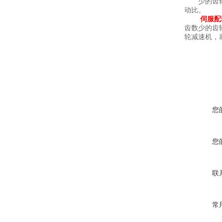
少的齿轮啮
动比。
伺服配
齿数少的齿
轮减速机，
您
您
联
常