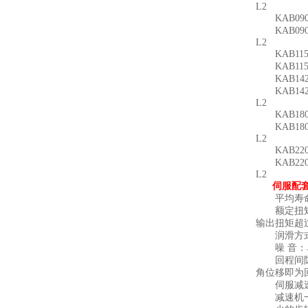
L2
KAB090单节：
KAB090双节：
L2
KAB115单节：
KAB115双节：
KAB142单节：
KAB142双节：
L2
KAB180单节：
KAB180双节：
L2
KAB220单节：
KAB220双节：
L2
伺服配
平均寿命：
额定扭矩：
输出扭矩超
润滑方式：
噪 音：单
回程间隙：
角位移即为
伺服减速
减速机一般