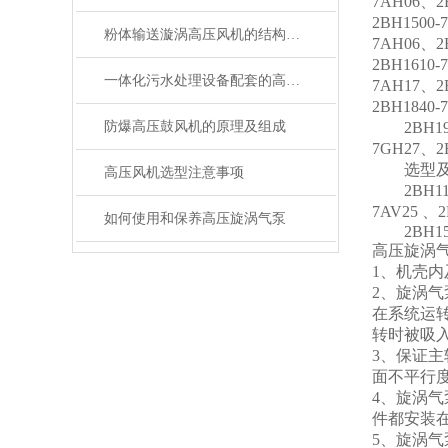
7AH06、2
2BH1500-
粉体输送漩涡高压风机的结构特点及原理
7AH06、2
2BH1610-
一体化污水处理设备配套的高压风机选购指南
7AH17、2B
2BH1840-
防爆高压鼓风机的原理及组成
2BH1910
7GH27、2
选型及定购
高压风机选型注意事项
2BH1100
7AV25 、2
如何使用和保养高压旋涡气泵
2BH150
高压旋涡
1、机壳
2、旋涡
在系统运
转时被吸
3、保证主
面不平行度
4、旋涡
件都安装
5、旋涡