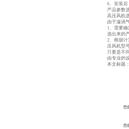
6、安装
产品参数
高压风机
由于漩涡
1、需要
选出来的
2、根据
压风机型
只要是不
由专业的
本文标题
您
您