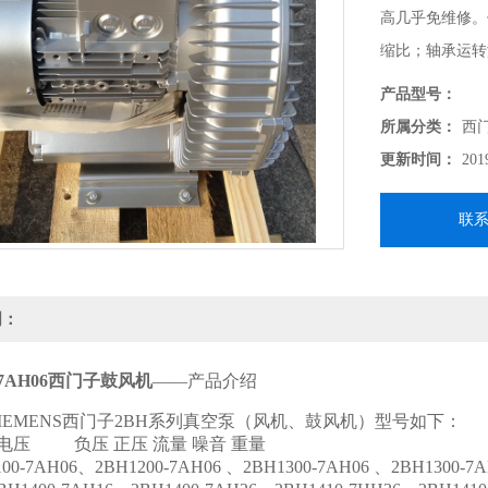
高几乎免维修。
缩比；轴承运转
产品型号：
所属分类：
西
更新时间：
201
联
明：
0-7AH06西门子鼓风机
——产品介绍
IEMENS西门子2BH系列真空泵（风机、鼓风机）型号如下：
压 负压 正压 流量 噪音 重量
-7AH06、2BH1200-7AH06 、2BH1300-7AH06 、2BH1300-7A