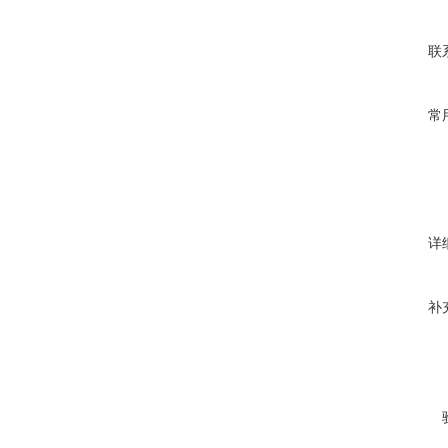
联
常
详
补