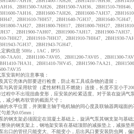
BH1400-7AH16、2BH1400-7AH26、2BH1410-7HH36、2BH141
7AH16、2BH1500-7AH26、2BH1500-7AH36、2BH1510-7HH46、
BH1600-7AH16、2BH1600-7AH26、2BH1600-7AH37、2BH1610
7HH47、2BH1610-7HH57、2BH1640-7GH37、2BH1640-7GH47、
H1800-7AH27、2BH1800-7HH17、2BH1800-7HH27、2BH1810
7JH37 、2BH1900-7AH07、2BH1900-7AH17、2BH1900-7AH37
-7HH27、2BH1910-7HH37、2BH1910-7HH47、2BH1930-7AH0
BH1943-7GH37、2BH1943-7GH47、
信息 50Hz，1AC，IP55
-7AA01、2BH1100-7AV05、2BH1200-7AV05 、2BH1300-7AV1
BH1410-7HA31、2BH1410-7HV45、2BH1590-7AA21、2BH150
0-7AV35
气泵安装时的注意事项：
内及其它壳体内部要进行检查，防止有工具或杂物的遗留；
气泵与风管采用软管（柔性材料且不燃烧）连接，长度不宜小于20
转过程中不出现扭曲变形，应安装的松紧适度。对于装在旋涡气
入，减少帆布软管的截面尺寸；
轴的水平位置，并测量主轴于电机轴的同心度及联轴器两端面的不平
匀差为0.05mm；
气泵的钢支架必须固定在混凝土基础上，旋涡气泵其钢支架与基础
在整块的钢支架上，钢地架安装在基础顶部的减振垫上，减振垫
气泵出口的管径只能变大、不能变小，后出风口要安装防虫网，偏