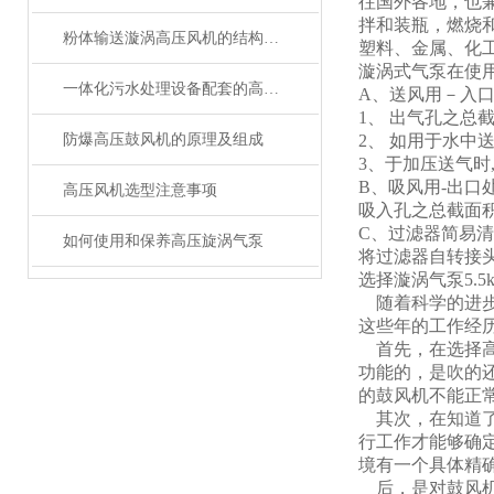
往国外各地，也
拌和装瓶，燃烧
粉体输送漩涡高压风机的结构特点及原理
塑料、金属、化
漩涡式气泵在使
一体化污水处理设备配套的高压风机选购指南
A、送风用－入
1、 出气孔之总
防爆高压鼓风机的原理及组成
2、 如用于水中
3、于加压送气时
B、吸风用-出口
高压风机选型注意事项
吸入孔之总截面积
C、过滤器简易
如何使用和保养高压旋涡气泵
将过滤器自转接
选择漩涡气泵5.5
随着科学的进步
这些年的工作经
首先，在选择高
功能的，是吹的
的鼓风机不能正
其次，在知道了
行工作才能够确
境有一个具体精
后，是对鼓风机