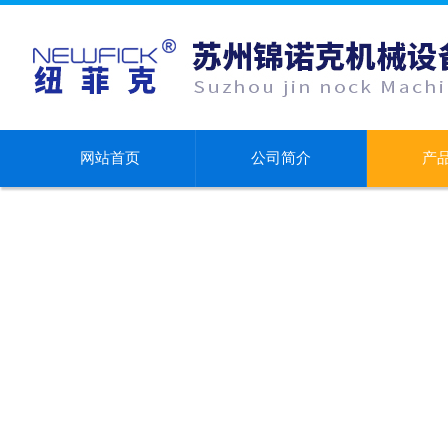
网站首页
公司简介
产