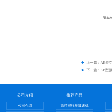
验证
上一篇：
AE型
下一篇：
KB型
公司介绍
推荐产品
公司介绍
高精密行星减速机