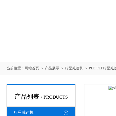
当前位置：
网站首页
＞
产品展示
＞
行星减速机
＞
PLE/PLF行星减
产品列表
/ PRODUCTS
行星减速机