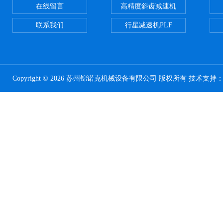
在线留言
高精度斜齿减速机
联系我们
行星减速机PLF
Copyright © 2026 苏州锦诺克机械设备有限公司 版权所有 技术支持