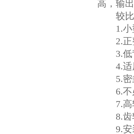
高，输
较比同
1.小
2.正
3.低背
4.适
5.密
6.不
7.高
8.齿
9.安