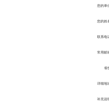
您的单
您的姓
联系电
常用邮
省
详细地
补充说