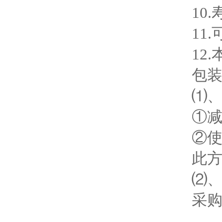
10.
11.
12.
包装方
⑴、内
①减速
②使用
此方式
⑵、外
采购工