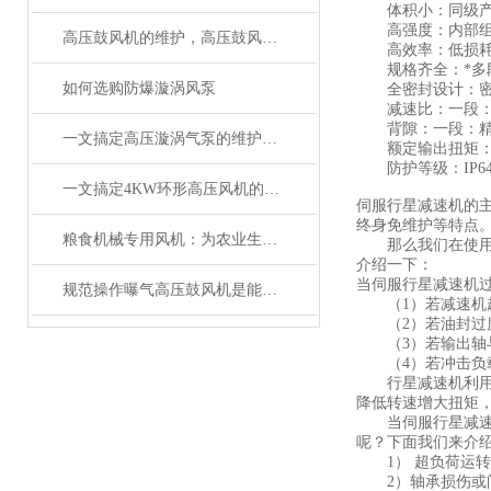
体积小：同级产品
高强度：内部组件
高压鼓风机的维护，高压鼓风机的应用
高效率：低损耗精
规格齐全：*多段
如何选购防爆漩涡风泵
全密封设计：密封
减速比：一段：3、4、
背隙：一段：精密背隙≤
一文搞定高压漩涡气泵的维护与保养要点
额定输出扭矩：6～
防护等级：IP64
一文搞定4KW环形高压风机的原理和特点
伺服行星减速机的
终身免维护等特点
粮食机械专用风机：为农业生产提供*动力
那么我们在使用精
介绍一下：
当伺服行星减速机
规范操作曝气高压鼓风机是能保障供气质量的关键
（1）若减速机超
（2）若油封过度
（3）若输出轴与
（4）若冲击负载
行星减速机利用自
降低转速增大扭矩
当伺服行星减速机
呢？下面我们来介
1） 超负荷运转.
2）轴承损伤或间