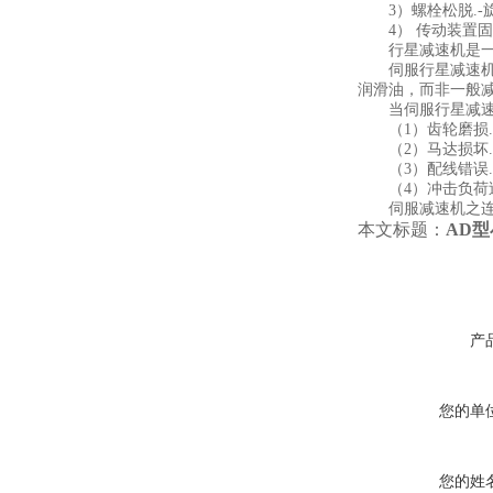
3）螺栓松脱.-
4） 传动装置固定
行星减速机是一种
伺服行星减速机采
润滑油，而非一般
当伺服行星减速机
（1）齿轮磨损.
（2）马达损坏.
（3）配线错误.
（4）冲击负荷过
伺服减速机之连接
本文标题：
AD
产
您的单
您的姓