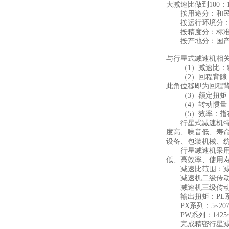
大减速比做到100：
按用途分：和民
按运行环境分：标
按精度分：标准
按产地分：国产
与行星式减速机相
（1）减速比：输
（2）回程背隙：
此角位移即为回程
（3）额定扭矩：
（4）转动惯量：
（5）效率：指在
行星式减速机特点
度高、噪音低、寿
设备、包装机械、
行星减速机采用行
低、高效率、使用
减速比范围：减速机一
减速机二级传动为：9 12
减速机三级传动为：60 8
输出扭矩：PL系列
PX系列：5~207
PW系列：1425~2
完成精密行星减速