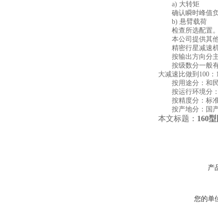
a) 大转矩
确认瞬时峰值负荷
b) 悬臂载荷
检查所选配置。输
本公司提供其他产
精密行星减速机
按输出方向分主
按级数分一般有三种
大减速比做到100：
按用途分：和民
按运行环境分：标
按精度分：标准
按产地分：国产
本文标题：
16
产
您的单