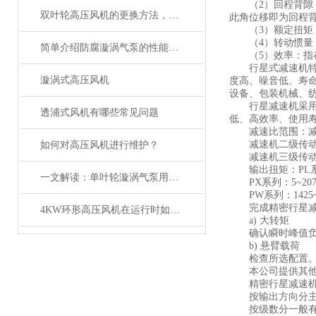
（2）回程背隙：
双叶轮高压风机的更换方法，快来了解一下吧！
此角位移即为回程
（3）额定扭矩：
（4）转动惯量：
简单介绍防腐漩涡气泵的性能特点
（5）效率：指在
行星式减速机特点
漩涡式高压风机
度高、噪音低、寿
设备、包装机械、
行星减速机采用行
透浦式风机有哪些常见问题
低、高效率、使用
减速比范围：减速机一
减速机二级传动为：9 12
如何对高压风机进行维护？
减速机三级传动为：60 8
输出扭矩：PL系列
一文解读：单叶轮漩涡气泵用途及特点
PX系列：5~207
PW系列：1425~2
完成精密行星减速
4KW环形高压风机在运行时如何保证其稳定性和安全性？
a) 大转矩
确认瞬时峰值负荷
b) 悬臂载荷
检查所选配置。输
本公司提供其他产
精密行星减速机
按输出方向分主
按级数分一般有三种