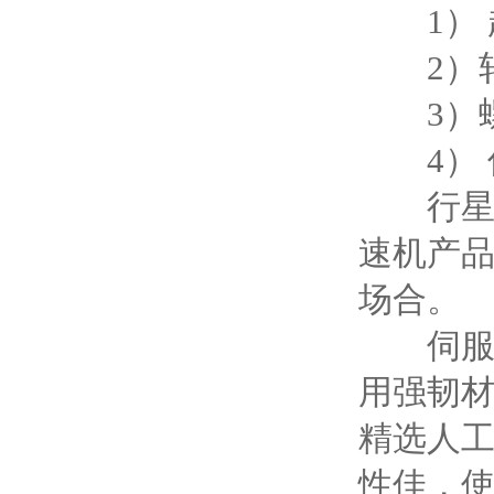
1） 超
2）轴
3）螺
4） 传
行星减
速机产
场合。
伺服行
用强韧
精选人
性佳，