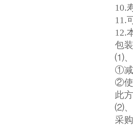
10.
11.
12.
包装方
⑴、内
①减速
②使用
此方式
⑵、外
采购工