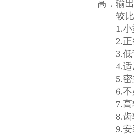
高，输
较比同
1.小
2.正
3.低背
4.适
5.密
6.不
7.高
8.齿
9.安