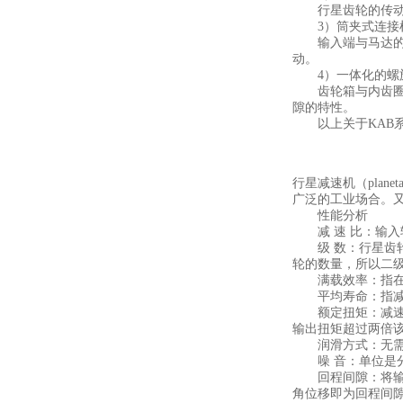
行星齿轮的传动界
3）筒夹式连接
输入端与马达的连
动。
4）一体化的螺
齿轮箱与内齿圈为
隙的特性。
以上关于KAB系
行星减速机（pla
广泛的工业场合。
性能分析
减 速 比：输入
级 数：行星齿轮
轮的数量，所以二
满载效率：指在*
平均寿命：指减速
额定扭矩：减速机
输出扭矩超过两倍
润滑方式：无需润
噪 音：单位是分贝
回程间隙：将输出
角位移即为回程间隙