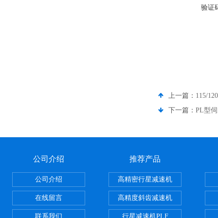
验证
上一篇：
115/
下一篇：
PL型
公司介绍
推荐产品
公司介绍
高精密行星减速机
在线留言
高精度斜齿减速机
联系我们
行星减速机PLF