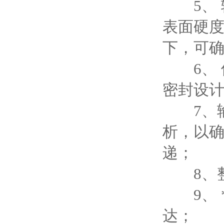
5、 输
表面硬度
下，可
6、 使
密封设
7、输
析，以
递；
8、整
9、 
达；