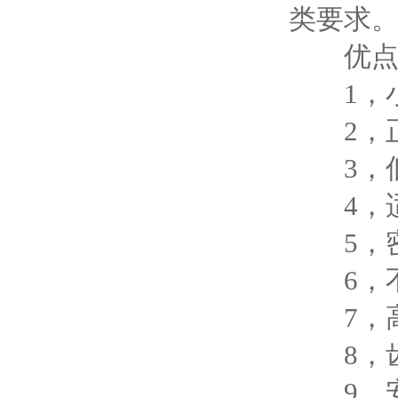
类要求
优点
1，小
2，正整
3，低背
4，适
5，密
6，不
7，高
8，齿
9，安