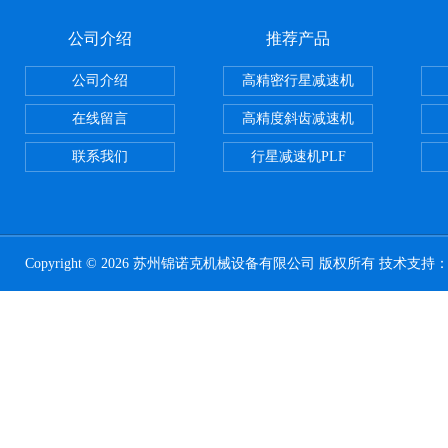
公司介绍
推荐产品
公司介绍
高精密行星减速机
在线留言
高精度斜齿减速机
联系我们
行星减速机PLF
Copyright © 2026 苏州锦诺克机械设备有限公司 版权所有 技术支持