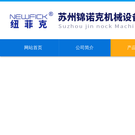
网站首页
公司简介
产