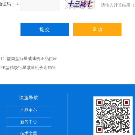
验证码：
请输入计算结果（
：
142型圆盘行星减速机正品供应
：
PB型精锐行星减速机长期销售
快速导航
产品中心
新闻中心
技术文章