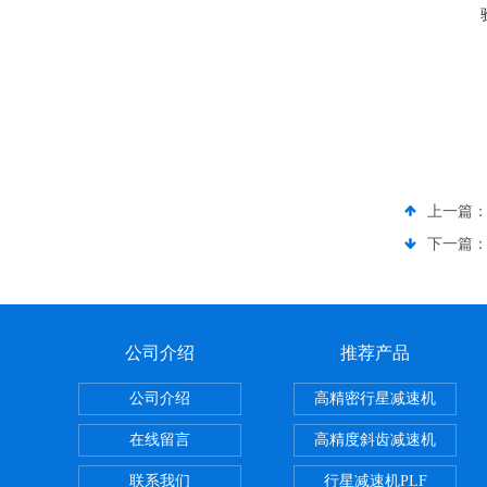
上一篇
下一篇
公司介绍
推荐产品
公司介绍
高精密行星减速机
在线留言
高精度斜齿减速机
联系我们
行星减速机PLF