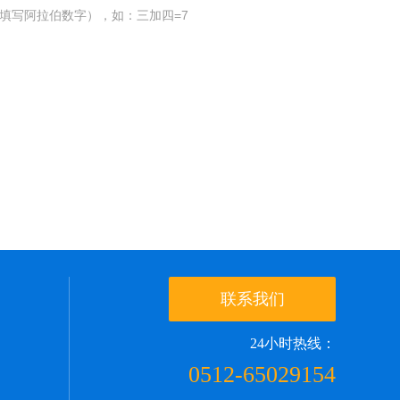
填写阿拉伯数字），如：三加四=7
联系我们
24小时热线：
0512-65029154