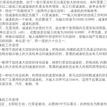
星齿轮的套数。由于一套行星齿轮无法满足较大的传动比，有时需要二
所以二级或三机减速级的长度会有所增加，化工行星减速机，效率会有所
指在***负载情况下（故障停止输出扭矩），减速机的传输效率。
指减速机在额定负载下，行星减速机，***输入转速时的连续工作时
减速机的一个标准。在此数值下，当输出转速为100转/分钟时，减速
过两倍该值时，减速机故障。
无需润滑。减速机为全密封方式，故在整个使用期内无需添加润滑脂
位是分贝（dB）。此数值是在输入转速为3000转/分钟时，不带负载，
将输出端固定，输入端顺时针和逆时针方向旋转，使输出端产生额定扭矩
回程间隙。单位是“分”，即一度的六十分之一。
机工作原理
用于低转速大扭矩的传动设备，把电动机.内燃机或其它高速运转的动
合输出轴上的大齿轮来达到减速的目的，普通的减速机也会有几对相同
用于低转速大扭矩的传动设备，精密行星齿轮减速机，把电动机.内燃
轴上的大齿轮来达到减速的目的，普通的减速机也会有几对相同原理齿轮
。
种动力传达机构，利用齿轮的速度转换器，将马达的回转数减速到所要
广泛通用性的新型减速机。大输入功率可达104kW。适用于起重运输
仪器仪表、汽车、船舶、等
速机工作原理:
定，太阳轮主动，行星架被动。从图例1中可以看出，此种组合为降速传动，