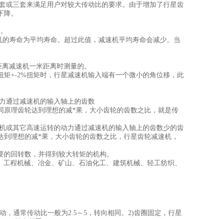
套或三套来满足用户对较大传动比的要求。由于增加了行星齿
下降。
间。
机的寿命为平均寿命。超过此值，减速机平均寿命会减少。当
。
距离减速机一米距离时测量的。
+-2%扭矩时，行星减速机输入端有一个微小的角位移，此
力通过减速机的输入轴上的齿数
原理齿轮达到理想的减*果，大小齿轮的齿数之比，就是传
机或其它高速运转的动力通过减速机的输入轴上的齿数少的齿
达到理想的减*果，大小齿轮的齿数之比，行星齿轮减速机，
的回转数，并得到较大转矩的机构。
、工程机械、冶金、矿山、石油化工、建筑机械、轻工纺织、
通常传动比一般为2.5～5，转向相同。2)齿圈固定，行星