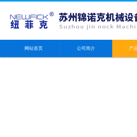
网站首页
公司简介
产