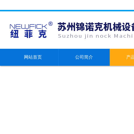
网站首页
公司简介
产