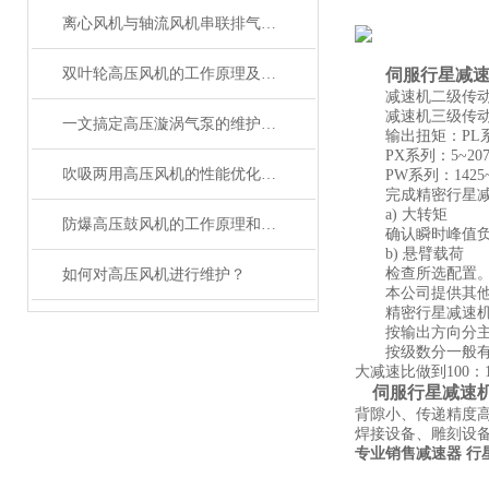
离心风机与轴流风机串联排气特性试验
双叶轮高压风机的工作原理及特点
伺服行星减
减速机二级传动为：
减速机三级传动为：2
一文搞定高压漩涡气泵的维护与保养要点
输出扭矩：PL系列
PX系列：5~207
吹吸两用高压风机的性能优化与维护技巧
PW系列：1425~2
完成精密行星减速
a) 大转矩
防爆高压鼓风机的工作原理和性能优点
确认瞬时峰值负荷
b) 悬臂载荷
检查所选配置。输
如何对高压风机进行维护？
本公司提供其他产
精密行星减速机
按输出方向分主
按级数分一般有三种
大减速比做到100：
伺服行星减速
背隙小、传递精度
焊接设备、雕刻设
专业销售减速器 行