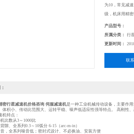
为10，常见减
级，机床用精密
产品型号：
所属分类：
行
更新时间：
201
联
明：
精密行星减速机价格咨询 伺服减速机
是一种工业机械传动设备，主要作用
、体积小、传动比范围大、运转平稳、噪声低适应性强等特点。 高刚性、高
机特点：
比数从3～1000比
全系列0.3～10弧分 6-15（arc-m-in）
，全系列噪音低；密封式设计、不必换油、安装方便