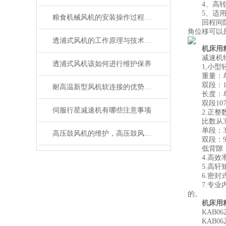
4、高转
5、适用
粮食机械风机的安装操作过程注意事项
回程间隙齿
角位移可以
透浦式风机的工作原理与技术特点分析
机床用
减速机特
透浦式风机该如何进行维护保养
1,小型
重量：单段1
双段：1.4~
耐高温新型风机软连接的优势有哪些
长度：单段8
双段107.5
伺服行星减速机有哪些注意事项
2.正整
比数从3~
单段：3,4,
高压鼓风机的维护，高压鼓风机的应用
双段：9,12,15
低背隙，高精密
4.高效率：
5.高轩矩：
6.密封式
7.专业内齿
的。
机床用
KAB062单节：
KAB062双节：