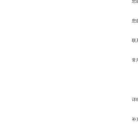
您
您
联
常
详
补