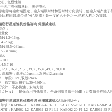
矩，低惯性矩
于各厂牌伺服马达、步进电机
隙将输出端固定，输入端顺时针和逆时针方向旋转，使输入端产生了额定
是回程间隙.单位是"分",则成为是一度的六十分之一.也有人称之为背隙。
精密行星减速机价格咨询 伺服减速机
点：
轻量化：
.2~16kg,
20kg;
8.5~261mm,
~313mm;
数比
100
5,7,10
,16,20,21,25,39,30,35,40,49,50,70,100
：单段≤10arcmin,双段≤12aarcmin
单段≥97%,双段≥94%
额定输出扭矩从30~536Nm;
设计，不必换油，安装方便；
环设计，确保而用与低噪音。全系列噪音低于66dB（此数值是在输入转速为
精密行星减速机价格咨询 伺服减速机
KAB系列型号：
KAB062-L1 KAB062-4-P1-L1 KAB062-5-P1-L1 KAB062-8-P1-L1
KAB062-L2 KAB062-12-P1-L2 KAB062-20-P1-L2 KAB062-35-P1-L2