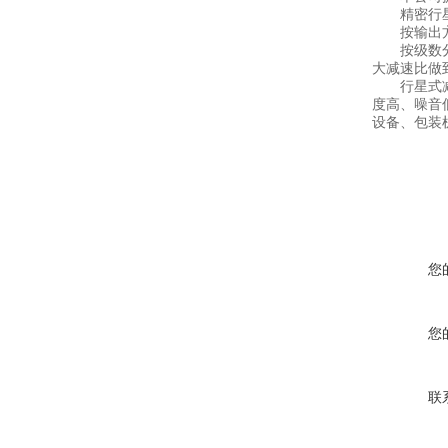
精密行星
按输出方
按级数分一
大减速比做到
行星式减速
度高、噪音
设备、包装
您
您
联