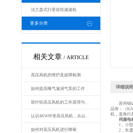
法兰盘式行星齿轮减速机
更多分类
相关文章
/ ARTICLE
高压风机的维护及故障检测
详细说
如何提高曝气漩涡气泵的工作效率
双叶轮高压风机的工作原理与设计优势
苏州锦诺克
品有：（KA
机，直角行
认识4KW环形高压风机，从认识它的特点开始
伺服电机
1，小型轻量
如何对高压风机进行降噪
2，长度：单段