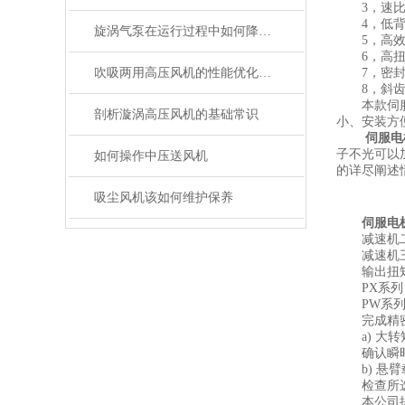
3，速比。比数
4，低背隙，高
旋涡气泵在运行过程中如何降低噪音
5，高效率
6，高扭矩
吹吸两用高压风机的性能优化与维护技巧
7，密封式
8，斜齿轮
本款伺服电
剖析漩涡高压风机的基础常识
小、安装方
伺服电机用
子不光可以
如何操作中压送风机
的详尽阐述
吸尘风机该如何维护保养
伺服电机
减速机二级传
减速机三级传
输出扭矩：P
PX系列：5
PW系列：14
完成精密行
a) 大转
确认瞬时峰
b) 悬臂
检查所选配
本公司提供