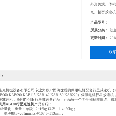
外形美观、体积
点。精密减速机
星减速机
产品型号：
所属分类：
法
更新时间：
201
联
明：
机械设备有限公司专业为客户提供优质的伺服电机配套行星减速机（方
B060 KAB090 KAB115 KAB142 KAB180 KAB220）伺服
星减速机，高刚性伺服行星减速器产品，产品每一个零件都精雕细琢、成
用AB120行星减速机
产品介绍：
化：重量：单段1.2~16kg,双段：1.4~20kg；
88.5~261mm,双段107.5~313mm；