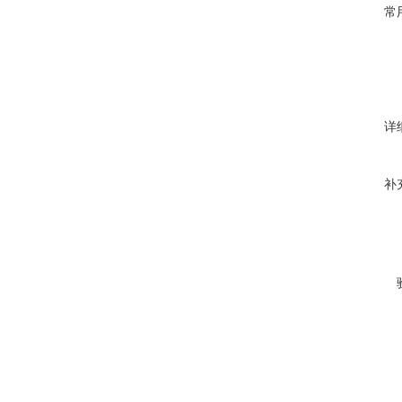
常
详
补