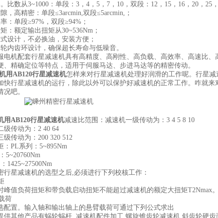
从3~1000：单段：3，4，5，7，10，双段：12，15，16，20，25，30
精密：单段≤3arcmin,双段≤5arcmin,；
：单段≥97%，双段≥94%；
：额定输出扭矩从30~536Nm；
设计，不必换油，安装方便；
内齿环设计，确保超长寿命与低噪音。
机配套行星减速机具有高精度、高刚性、高负载、高效率、高速比、高
便、精确定位等特点，适用于伺服马达、步进马达等的精密传动。
AB120行星减速机
怎样来对行星减速机处理好润滑的工作呢。行星减
加快行星减速机的运行，除此以外可以保护好减速机的正常工作。咋就来
情况吧。
用AB120行星减速机
减速比范围：减速机一级传动为：3 4 5 8 10
动为：2 40 64
动为：200 320 512
L系列：5~895Nm
~20760Nm
25~27500Nm
星减速机的选型之后,必须进行下列校核工作：
矩
值负荷扭矩和带负载启动扭矩不能超过减速机的额定大扭矩T2Nmax
载荷
置。输入轴和输出轴上的悬臂载荷可通过下列公式求出
其他产品有蜗轮蜗杆,,减速机配件加工,螺旋锥齿轮减速机,斜齿轮硬齿