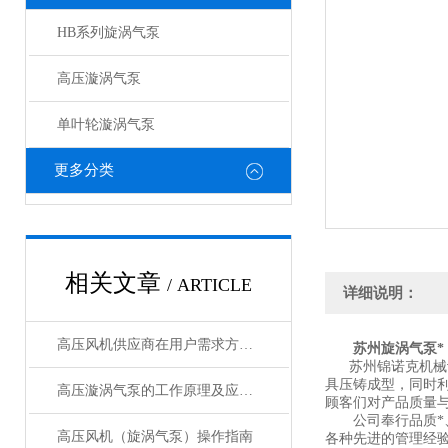
HB系列旋涡气泵
高压漩涡气泵
单叶轮漩涡气泵
更多分类
相关文章
/ ARTICLE
详细说明：
高压风机供应商在用户需求方面做出与时俱进创新
苏州旋涡气泵*
苏州锦诺克机械
具压铸成型，同时
高压漩涡气泵的工作原理及应用介绍
顾客们对产品质量与
公司奉行品质*、
高压风机（旋涡气泵）操作指南
各种先进的管理经验