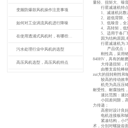
量轻、扭矩大、噪
行星减速机特点
变频防爆鼓风机操作注意事项
1、减速机比数从3
2、超低背隙、全系列0
如何对工业涡流风机进行降噪
3、低噪音，全系
4、高转矩，低
5、适用于各厂牌
在使用透浦式风机时，有哪些注意事项
因为结构原因,单级减
行星减速机为:3.4.5
产品优点：
污水处理行业中风机的选型
刚性高，采用铬钼
840HV，具有的
高压风机选型，高压风机特点
大传递扭矩，行星
由整支齿轮棒材加
zui大的扭转刚性
较高的传动效率（
机壳为高压压铸铝
耐受性、耐腐蚀性
速比范围：速比
小回差间隙，高传
力传递；
高密封设计良好，
电机连接板和轴衬
紧凑结构，小巧体积
术，分别对螺旋齿