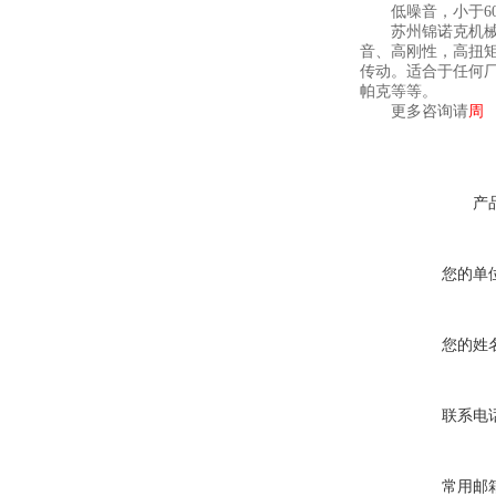
低噪音，小于60分
苏州锦诺克机械设备
音、高刚性，高扭
传动。适合于任何
帕克等等。
更多咨询请
周
产
您的单
您的姓
联系电
常用邮